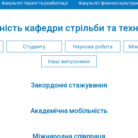
Факультет терапії та реабілітації
Факультет фізичної культури 
ість кафедри стрільби та техн
Студенту
Наукова робота
Між
Наші випускники
Закордонні стажування
Академічна мобільність
Міжнародна співпраця