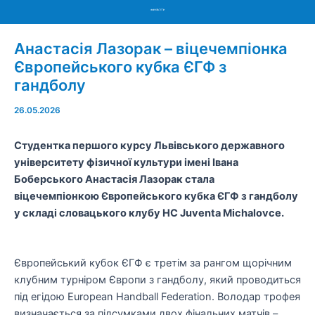
Menu
Анастасія Лазорак – віцечемпіонка
Європейського кубка ЄГФ з
гандболу
26.05.2026
Студентка першого курсу Львівського державного
університету фізичної культури імені Івана
Боберського Анастасія Лазорак стала
віцечемпіонкою Європейського кубка ЄГФ з гандболу
у складі словацького клубу HC Juventa Michalovce.
Європейський кубок ЄГФ є третім за рангом щорічним
клубним турніром Європи з гандболу, який проводиться
під егідою European Handball Federation. Володар трофея
визначається за підсумками двох фінальних матчів –