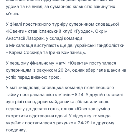
удома та на виїзді за сумарною кількістю закинутих
м’ячів.
У фіналі престижного турніру суперником словацької
«Ювенти» став іспанський клуб «Гурдес». Окрім
Анастасії Лазорак, у складі команди
з Михаловця виступають ще дві українські гандболістки
– Каріна Соскида та Ірина Компанієць.
У першому фінальному матчі «Ювента» поступилася
суперницям із рахунком 20:24, однак зберігала шанси на
успіх перед виїзною грою.
У матчі-відповіді словацька команда після першого
тайму програвала шість м’ячів – 8:14. У другій половині
зустрічі господарки майданчика збільшили свою
перевагу до десяти голів, однак «Ювента» зуміла
скоротити відставання вдвічі. У підсумку команда
українок поступилася з рахунком 24:29 і в другому
поєдинку.