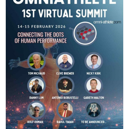
ЛДУФК
імені
Івана
Боберського
у
віртуальному
науковому
саміті