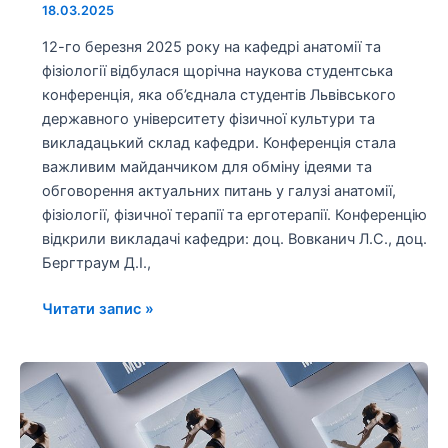
18.03.2025
12-го березня 2025 року на кафедрі анатомії та
фізіології відбулася щорічна наукова студентська
конференція, яка об’єднала студентів Львівського
державного університету фізичної культури та
викладацький склад кафедри. Конференція стала
важливим майданчиком для обміну ідеями та
обговорення актуальних питань у галузі анатомії,
фізіології, фізичної терапії та ерготерапії. Конференцію
відкрили викладачі кафедри: доц. Вовканич Л.С., доц.
Бергтраум Д.І.,
Читати запис »
Наші
видання:
«Спортивна
морфологія»