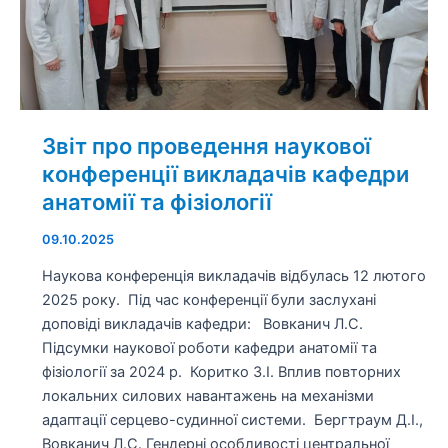
кафедри
анатомії
та
фізіології
Звіт про проведення наукової
конференції викладачів кафедри
анатомії та фізіології
09.10.2025
Наукова конференція викладачів відбулась 12 лютого
2025 року. Під час конференції були заслухані
доповіді викладачів кафедри: Вовканич Л.С.
Підсумки наукової роботи кафедри анатомії та
фізіології за 2024 р. Коритко З.І. Вплив повторних
локальних силових навантажень на механізми
адаптації серцево-судинної системи. Бергтраум Д.І.,
Вовканич Л.С. Гендерні особливості центральної