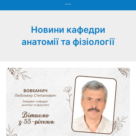
Menu
Новини кафедри
анатомії та фізіології
Вітання
з
55-
річчям
для
Вовканича
Любомира
Степановича!