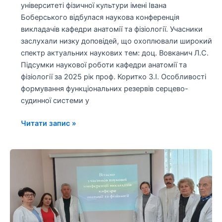
університеті фізичної культури імені Івана
Боберського відбулася наукова конференція
викладачів кафедри анатомії та фізіології. Учасники
заслухали низку доповідей, що охоплювали широкий
спектр актуальних наукових тем: доц. Вовканич Л.С.
Підсумки наукової роботи кафедри анатомії та
фізіології за 2025 рік проф. Коритко З.І. Особливості
формування функціональних резервів серцево-
судинної системи у
Читати запис »
Звіт
про
проведення
наукової
конференції
викладачів