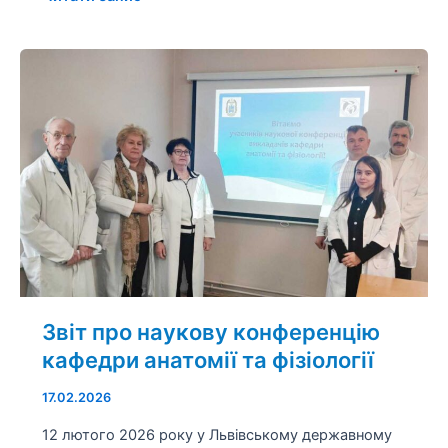
Звіт
про
наукову
конференцію
кафедри
анатомії
та
фізіології
Звіт про наукову конференцію
кафедри анатомії та фізіології
17.02.2026
12 лютого 2026 року у Львівському державному