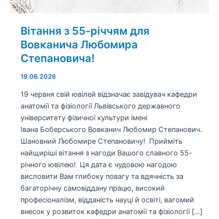
Вітання з 55-річчям для
Вовканича Любомира
Степановича!
19.06.2026
19 червня свій ювілей відзначає завідувач кафедри
анатомії та фізіології Львівського державного
університету фізичної культури імені
Івана Боберського Вовканич Любомир Степанович.
Шановний Любомире Степановичу! Прийміть
найщиріші вітання з нагоди Вашого славного 55-
річного ювілею! Ця дата є чудовою нагодою
висловити Вам глибоку повагу та вдячність за
багаторічну самовіддану працю, високий
професіоналізм, відданість науці й освіті, вагомий
внесок у розвиток кафедри анатомії та фізіології […]