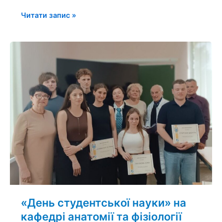
Читати запис »
«День
студентської
науки»
на
кафедрі
анатомії
та
фізіології
«День студентської науки» на
кафедрі анатомії та фізіології