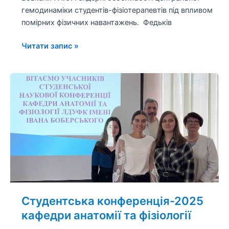
гемодинаміки студентів-фізіотерапевтів під впливом
помірних фізичних навантажень. Федьків
Читати запис »
Студентська
конференція-2025
кафедри
анатомії
та
фізіології
Студентська конференція-2025
кафедри анатомії та фізіології