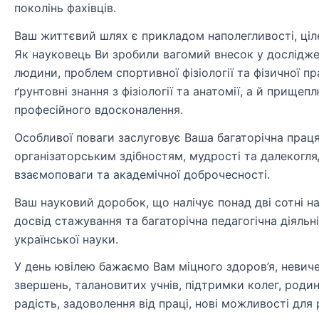
поколінь фахівців.
Ваш життєвий шлях є прикладом наполегливості, ціл
Як науковець Ви зробили вагомий внесок у досліджен
людини, проблем спортивної фізіології та фізичної п
ґрунтовні знання з фізіології та анатомії, а й прищеп
професійного вдосконалення.
Особливої поваги заслуговує Ваша багаторічна праця
організаторським здібностям, мудрості та далекогл
взаємоповаги та академічної доброчесності.
Ваш науковий доробок, що налічує понад дві сотні 
досвід стажування та багаторічна педагогічна діяльн
української науки.
У день ювілею бажаємо Вам міцного здоров’я, невиче
звершень, талановитих учнів, підтримки колег, роди
радість, задоволення від праці, нові можливості для 