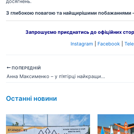
досягнень.
З глибокою повагою та найщирішими побажаннями –
Запрошуємо приєднатись до офіційних стор
Instagram
|
Facebook
|
Tel
ПОПЕРЕДНІЙ
Анна Максименко – у п’ятірці найкращих шпажисток чемпіонату Європи
Останні новини