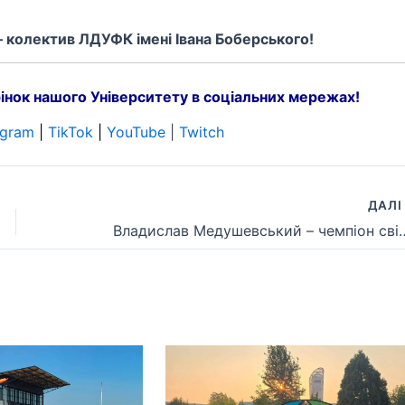
 колектив ЛДУФК імені Івана Боберського!
інок нашого Університету в соціальних мережах!
egram
|
TikTok
|
YouTube
|
Twitch
ДАЛ
Владислав Медушевський – чемпіон світу