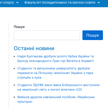
 і спорту
Факультет післядипломної та заочної освіти
Пошук
Пошук
Останні новини
Надія Булгакова здобула золото Кубка України та
бронзу міжнародного Гран-прі Beretta в Хорватії
Студенти та випускники університету здобули
перемоги на Літньому чемпіонаті України з пара
стрільби з лука
Студенти ЛДУФК імені Івана Боберського виступили
на чемпіонаті світу з легкої атлетики U20
Вийшов друком навчальний посібник «Українська
культура»