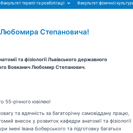
Факультет терапії та реабілітації
Факультет фізичної культури
а Любомира Степановича!
натомії та фізіології Львівського державного
ького Вовканич Любомир Степанович.
о 55-річного ювілею!
вагу та вдячність за багаторічну самовіддану працю,
агомий внесок у розвиток кафедри анатомії та фізіології
ри імені Івана Боберського та підготовку багатьох