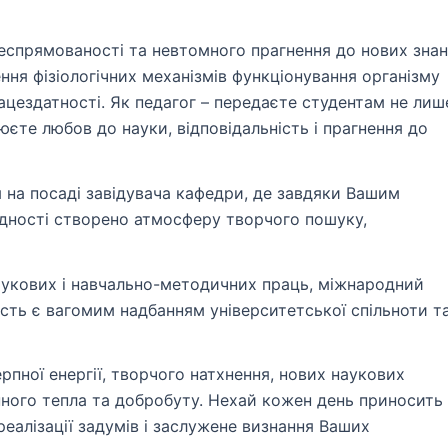
еспрямованості та невтомного прагнення до нових знан
ня фізіологічних механізмів функціонування організму
рацездатності. Як педагог – передаєте студентам не лиш
люєте любов до науки, відповідальність і прагнення до
 на посаді завідувача кафедри, де завдяки Вашим
ядності створено атмосферу творчого пошуку,
наукових і навчально-методичних праць, міжнародний
ість є вагомим надбанням університетської спільноти т
рпної енергії, творчого натхнення, нових наукових
нного тепла та добробуту. Нехай кожен день приносить
реалізації задумів і заслужене визнання Ваших