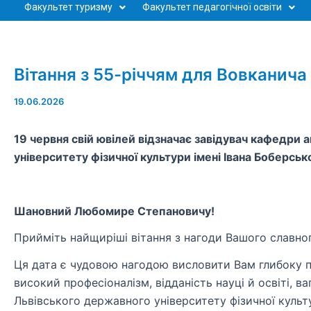
Факультет туризму
Факультет педагогічної освіти
Вітання з 55-річчям для Вовканич
19.06.2026
19 червня свій ювілей відзначає завідувач кафедри а
університету фізичної культури імені Івана Боберс
Шановний Любомире Степановичу!
Прийміть найщиріші вітання з нагоди Вашого славног
Ця дата є чудовою нагодою висловити Вам глибоку по
високий професіоналізм, відданість науці й освіті, в
Львівського державного університету фізичної культу