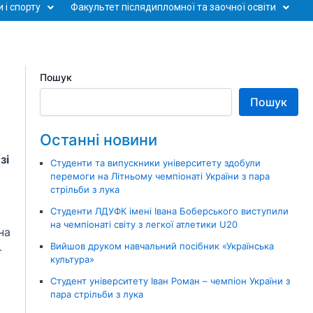
 і спорту
Факультет післядипломної та заочної освіти
Пошук
Пошук
Останні новини
зі
Студенти та випускники університету здобули
перемоги на Літньому чемпіонаті України з пара
стрільби з лука
Студенти ЛДУФК імені Івана Боберського виступили
на чемпіонаті світу з легкої атлетики U20
на
Вийшов друком навчальний посібник «Українська
–
культура»
Студент університету Іван Роман – чемпіон України з
пара стрільби з лука