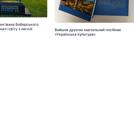
ні Івана Боберського
аті світу з легкої
Вийшов друком навчальний посібник
«Українська культура»