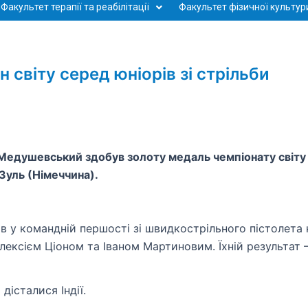
Факультет терапії та реабілітації
Факультет фізичної культури
світу серед юніорів зі стрільби
Медушевський здобув золоту медаль чемпіонату світу 
 Зуль (Німеччина).
в у командній першості зі швидкострільного пістолета 
Олексієм Ціоном та Іваном Мартиновим. Їхній результат 
дісталися Індії.