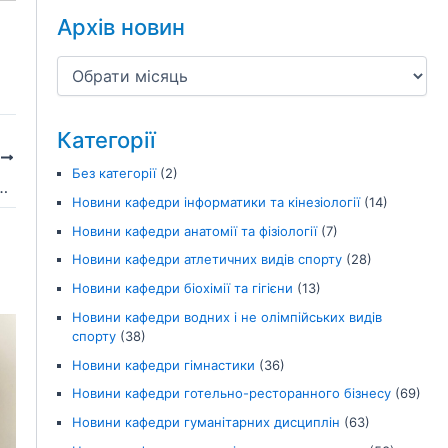
Архів новин
Категорії
І
Без категорії
(2)
 – бронзові призерки чемпіонату Європи з фехтування
Новини кафедри інформатики та кінезіології
(14)
Новини кафедри анатомії та фізіології
(7)
Новини кафедри атлетичних видів спорту
(28)
Новини кафедри біохімії та гігієни
(13)
Новини кафедри водних і не олімпійських видів
спорту
(38)
Новини кафедри гімнастики
(36)
Новини кафедри готельно-ресторанного бізнесу
(69)
Новини кафедри гуманітарних дисциплін
(63)