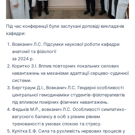
Під час конференції були заслухані доповіді викладачів
кафедри:
Вовканич Л.С. Підсумки наукової роботи кафедри
анатомії та фізіології
за 2024 р.
Коритко З.І.
Вплив повторних локальних силових
навантажень на механізми адаптації серцево-судинної
системи.
Бергтраум Д.І., Вовканич Л.С. Гендерні особливості
центральної гемодинаміки студентів-фізіотерапевтів
під впливом помірних фізичних навантажень.
Федьків М.Р., вовканич Л.С.
Особливості симпатико-
вагусного балансу в осіб з різним рівнем
тренованості в умовах спокою та стресу.
Кулітка Е.Ф. Сила та рухливість нервових процесів у