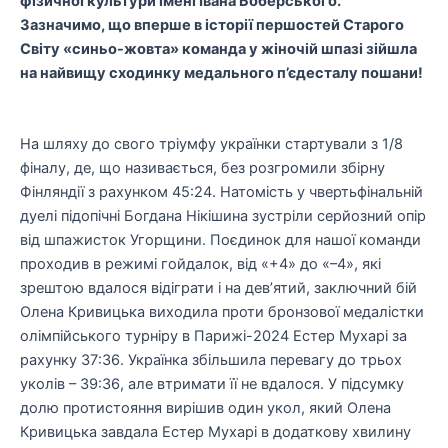
фізичної культури імені Івана
Боберського
.
Зазначимо, що в
перше в історії
першостей
Старого
Світу «синьо-жовта» команда у
жіночій шпазі
зійшла
на найвищу сходинку медального п’єдесталу
пошани!
На шляху до свого тріумфу українки стартували з 1/8
фіналу, де, що називається, без розгромили збірну
Фінляндії з рахунком 45:24. Натомість у чвертьфінальній
дуелі підопічні Богдана Нікішина зустріли серйозний опір
від шпажисток Угорщини. Поєдинок для нашої команди
проходив в режимі гойдалок, від «+4» до «–4», які
зрештою вдалося відіграти і на дев’ятий, заключний бій
Олена Кривицька виходила проти бронзової медалістки
олімпійського турніру в Парижі-2024 Естер Мухарі за
рахунку 37:36. Українка збільшила перевагу до трьох
уколів – 39:36, але втримати її не вдалося. У підсумку
долю протистояння вирішив один укол, який Олена
Кривицька завдала Естер Мухарі в додаткову хвилину