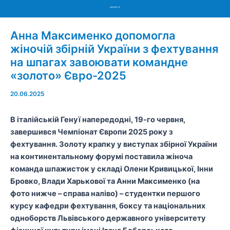
Menu
Анна Максименко допомогла
жіночій збірній України з фехтування
на шпагах завоювати командне
«золото» Євро-2025
20.06.2025
В італійській Генуї напередодні, 19-го червня,
завершився Чемпіонат Європи 2025 року з
фехтування. Золоту крапку у виступах збірної України
на континентальному форумі поставила жіноча
команда
шпажисток
у складі
Олени
Кривицької
,
Інни
Бровко,
Влади
Харькової
та Анни Максименко
(на
фото нижче
–
справа наліво)
– студентки першого
курсу кафедри фехтування, боксу та національних
одноборств Львівського державного університету