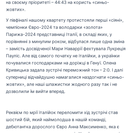
на своєму пріоритеті – 44:43 на користь «синьо-
жовтих».
У півфіналі нашому квартету протистояли перші «сіяні»,
чемпіонки Євро-2024 та володарки «золота»
Парижа-2024 представниці Італії, в складі яких, у
порівнянні з минулим роком, відбулася лише одна зміна
– замість досвідченої Мари Наваррії фехтувала Лукреція
Пауліс. Але від самого початку не італійки, а українки
почувалися господарками на доріжці в Генуї. Олена
Кривицька задала зустрічі переможний тон – 2:0. І далі
суперниці відчайдушно намагалися наздогнати «синьо-
жовтих», але наші шпажистки жодного разу так і не
дозволили їм вийти вперед.
Реквієм по мрії італійок переломити хід зустрічі став
шостий бій, який наймолодша в нашій команді,
дебютантка дорослого Євро Анна Максименко, яка є