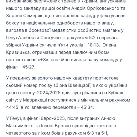
вихованкою заслужених тренерів України, випускників
нашого закладу вищої освіти Андрія Орліковського та
Зоряни Семеряк, що нині очолює кафедру фехтування,
боксу та національних одноборств нашого вишу,
виграла в бронзової медалістки особистих змагань у
Генуї Альберти Сантуччо з рахунком 5:2 і перевага
збірної України сягнула п’яти уколів – 18:13. Олена
Кривицька, отримавши перед заключним боєм
протистояння «+8», спокійно вивела нашу команду у
фінал – 45:27.
У поєдинку за золото нашому квартету протистояв
сьомий номер посіву збірна Швейцарії, з якою українки
цього сезону-2024/2025 двічі зустрічалися на Кубках
світу: у Марракеші поступилися з мінімальним рахунком
44:45, в Усі впевнено перемогли – 45:34.
У Генуї, в фіналі Євро-2025, після виграних Анною
Максименко та Інною Бровко відповідно третього і
четвертого за ліком боїв з рахунком 6:3 та 5:1,