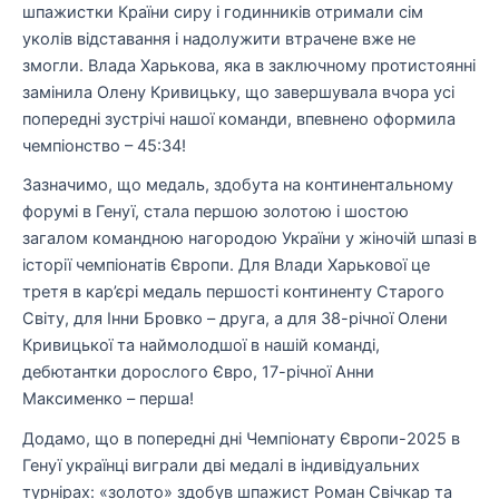
шпажистки Країни сиру і годинників отримали сім
уколів відставання і надолужити втрачене вже не
змогли. Влада Харькова, яка в заключному протистоянні
замінила Олену Кривицьку, що завершувала вчора усі
попередні зустрічі нашої команди, впевнено оформила
чемпіонство – 45:34!
Зазначимо, що медаль, здобута на континентальному
форумі в Генуї, стала першою золотою і шостою
загалом командною нагородою України у жіночій шпазі в
історії чемпіонатів Європи. Для Влади Харькової це
третя в кар’єрі медаль першості континенту Старого
Світу, для Інни Бровко – друга, а для 38-річної Олени
Кривицької та наймолодшої в нашій команді,
дебютантки дорослого Євро, 17-річної Анни
Максименко – перша!
Додамо, що в попередні дні Чемпіонату Європи-2025 в
Генуї українці виграли дві медалі в індивідуальних
турнірах: «золото» здобув шпажист Роман Свічкар та