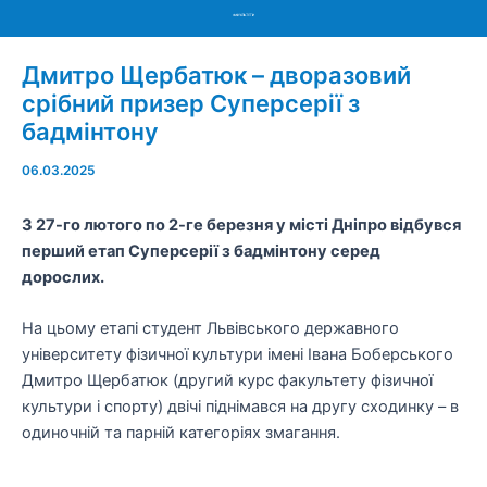
Menu
Дмитро Щербатюк – дворазовий
срібний призер Суперсерії з
бадмінтону
06.03.2025
З 27-го лютого по 2-ге березня у місті Дніпро відбувся
перший етап Суперсерії з бадмінтону серед
дорослих.
На цьому етапі студент Львівського державного
університету фізичної культури імені Івана Боберського
Дмитро Щербатюк (другий курс факультету фізичної
культури і спорту) двічі піднімався на другу сходинку – в
одиночній та парній категоріях змагання.