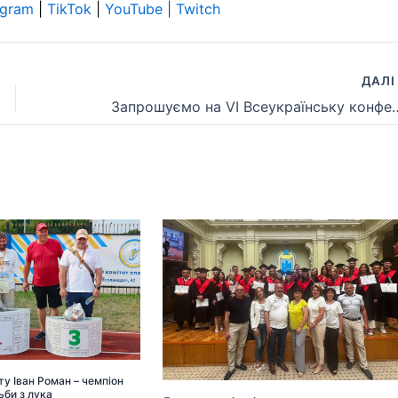
egram
|
TikTok
|
YouTube
|
Twitch
ДАЛ
Запрошуємо на VІ Всеукраїнську конференцію «Інновації
у Іван Роман – чемпіон
ьби з лука