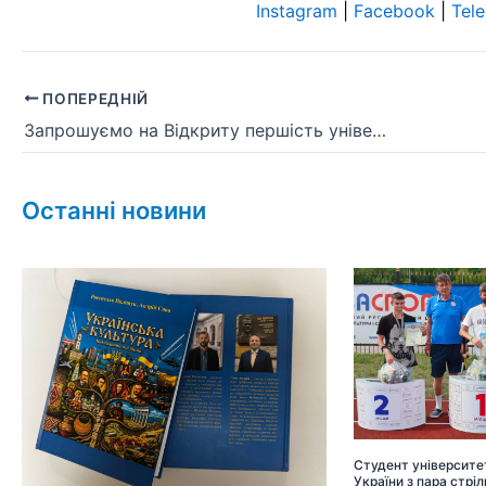
Instagram
|
Facebook
|
Tel
ПОПЕРЕДНІЙ
Запрошуємо на Відкриту першість університету з легкої атлетики
Останні новини
Студент університет
України з пара стріл