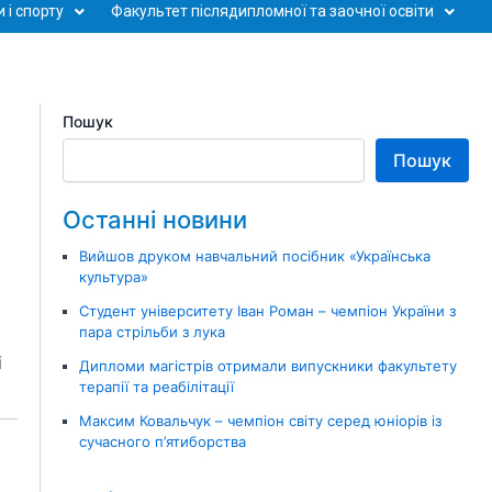
 і спорту
Факультет післядипломної та заочної освіти
Пошук
Пошук
Останні новини
Вийшов друком навчальний посібник «Українська
культура»
Студент університету Іван Роман – чемпіон України з
пара стрільби з лука
і
Дипломи магістрів отримали випускники факультету
терапії та реабілітації
Максим Ковальчук – чемпіон світу серед юніорів із
сучасного п’ятиборства