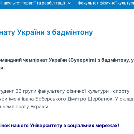
Факультет терапії та реабілітації
Факультет фізичної культури
ату України з бадмінтону
командний чемпіонат України (Суперліга) з бадмінтону, у
и.
дент 33 групи факультету фізичної культури і спорту
ури імені Івана Боберського Дмитро Щербатюк. У склад
 чемпіонату України.
інок нашого Університету в соціальних мережах!