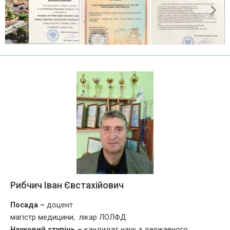
Рибчич Іван Євстахійович
Посада –
доцент
магістр медицини, лікар ЛОЛФД
Науковий ступінь –
кандидат наук з державного