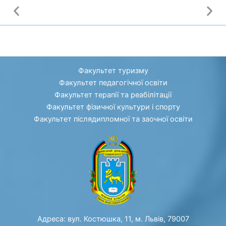
Факультет туризму
Факультет педагогічної освіти
Факультет терапії та реабілітації
Факультет фізичної культури і спорту
Факультет післядипломної та заочної освіти
Адреса: вул. Костюшка, 11, м. Львів, 79007