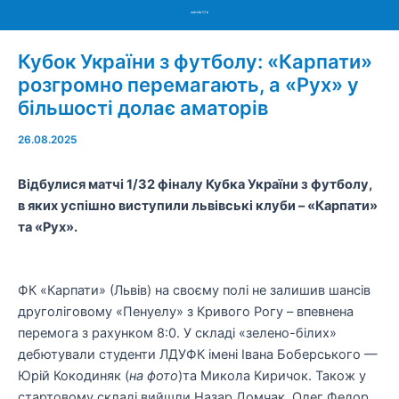
Menu
Кубок України з футболу: «Карпати»
розгромно перемагають, а «Рух» у
більшості долає аматорів
26.08.2025
Відбулися матчі 1/32 фіналу Кубка України з футболу,
в яких успішно виступили львівські клуби
–
«Карпати»
та «Рух».
ФК «Карпати» (Львів) на своєму полі не залишив шансів
друголіговому «Пенуелу» з Кривого Рогу – впевнена
перемога з рахунком 8:0. У складі «зелено-білих»
дебютували студенти ЛДУФК імені Івана Боберського —
Юрій Кокодиняк (
на фото
)та Микола Киричок. Також у
стартовому складі вийшли Назар Домчак, Олег Федор