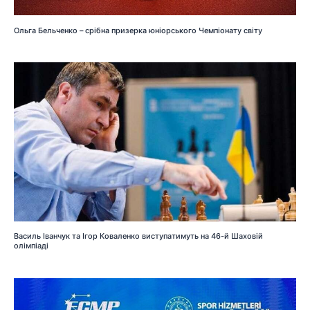
Ольга Бельченко – срібна призерка юніорського Чемпіонату світу
Василь Іванчук та Ігор Коваленко виступатимуть на 46-й Шаховій
олімпіаді