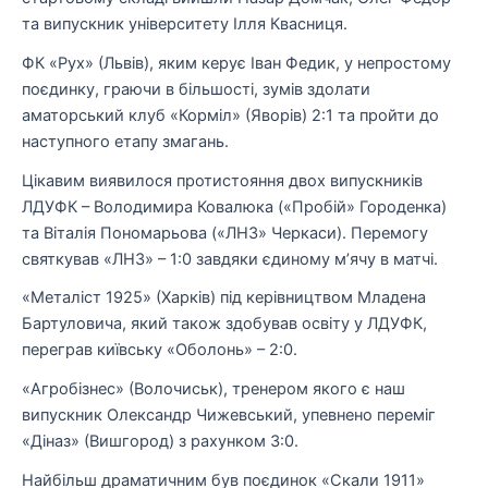
та випускник університету Ілля Квасниця.
ФК «Рух» (Львів), яким керує Іван Федик, у непростому
поєдинку, граючи в більшості, зумів здолати
аматорський клуб «Корміл» (Яворів) 2:1 та пройти до
наступного етапу змагань.
Цікавим виявилося протистояння двох випускників
ЛДУФК – Володимира Ковалюка («Пробій» Городенка)
та Віталія Пономарьова («ЛНЗ» Черкаси). Перемогу
святкував «ЛНЗ» – 1:0 завдяки єдиному м’ячу в матчі.
«Металіст 1925» (Харків) під керівництвом Младена
Бартуловича, який також здобував освіту у ЛДУФК,
переграв київську «Оболонь» – 2:0.
«Агробізнес» (Волочиськ), тренером якого є наш
випускник Олександр Чижевський, упевнено переміг
«Діназ» (Вишгород) з рахунком 3:0.
Найбільш драматичним був поєдинок «Скали 1911»