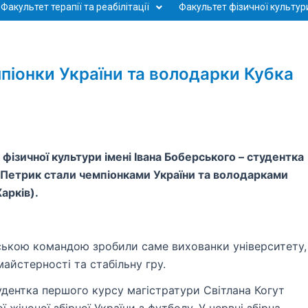
Факультет терапії та реабілітації
Факультет фізичної культури
піонки України та володарки Кубка
ізичної культури імені Івана Боберського – студентка
 Петрик стали чемпіонками України та володарками
арків).
вською командою зробили саме вихованки університету,
айстерності та стабільну гру.
удентка першого курсу магістратури Світлана Когут