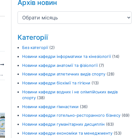
Архів новин
Категорії
Без категорії
(2)
Новини кафедри інформатики та кінезіології
(14)
І
Новини кафедри анатомії та фізіології
(7)
ерситету – переможці Кубка з пляжного волейболу
Новини кафедри атлетичних видів спорту
(28)
Новини кафедри біохімії та гігієни
(13)
Новини кафедри водних і не олімпійських видів
спорту
(38)
Новини кафедри гімнастики
(36)
Новини кафедри готельно-ресторанного бізнесу
(69)
Новини кафедри гуманітарних дисциплін
(63)
Новини кафедри економіки та менеджменту
(53)