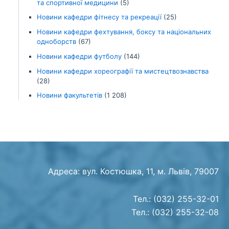
та спортивної медицини
(5)
Новини кафедри фітнесу та рекреації
(25)
Новини кафедри фехтування, боксу та національних
одноборств
(67)
Новини кафедри футболу
(144)
Новини кафедри хореографії та мистецтвознавства
(28)
Новини факультетів
(1 208)
Адреса: вул. Костюшка, 11, м. Львів, 79007
Тел.: (032) 255-32-01
Тел.: (032) 255-32-08