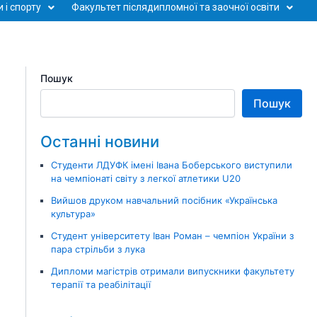
 і спорту
Факультет післядипломної та заочної освіти
Пошук
Пошук
Останні новини
Студенти ЛДУФК імені Івана Боберського виступили
на чемпіонаті світу з легкої атлетики U20
Вийшов друком навчальний посібник «Українська
культура»
Студент університету Іван Роман – чемпіон України з
пара стрільби з лука
Дипломи магістрів отримали випускники факультету
терапії та реабілітації