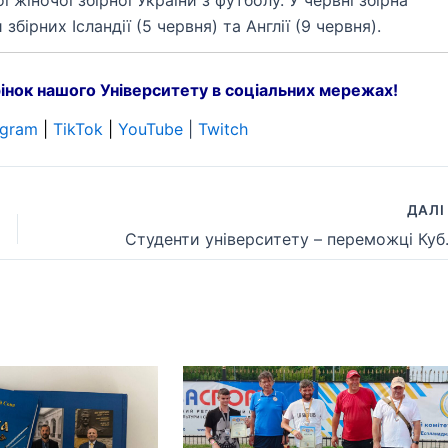
жіночої збірної України з футболу. У червні збірна
бірних Ісландії (5 червня) та Англії (9 червня).
інок нашого Університету в соціальних мережах!
egram
|
TikTok
|
YouTube
|
Twitch
ДАЛ
Студенти унів