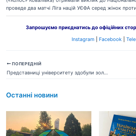
(«Колос» Ковалівка) отримали виклик до Національної 
проведе два матчі Ліга націй УЄФА серед жінок проти з
Запрошуємо приєднатись до офіційних стор
Instagram
|
Facebook
|
Tel
ПОПЕРЕДНІЙ
Представниці університету здобули золото чемпіонату України з фехтування на шпагах
Останні новини