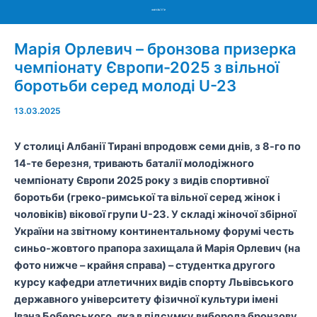
Menu
Марія Орлевич – бронзова призерка
чемпіонату Європи-2025 з вільної
боротьби серед молоді U-23
13.03.2025
У столиці Албанії Тирані впродовж семи днів, з 8-го по
14-те березня, тривають баталії молодіжного
чемпіонату Європи 2025 року з видів спортивної
боротьби (греко-римської та вільної серед жінок і
чоловіків) вікової групи U-23. У складі жіночої збірної
України на звітному континентальному форумі честь
синьо-жовтого прапора захищала й Марія Орлевич (на
фото нижче – крайня справа) – студентка другого
курсу кафедри атлетичних видів спорту Львівського
державного університету фізичної культури імені
Івана Боберського, яка в підсумку виборола бронзову