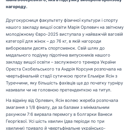
нагороду.
Другокурсниця факультету фізичної культури і спорту
нашого закладу вищої освіти Марія Орлевич на звітному
молодіжному Євро-2025 виступала у найважчій ваговій
категорії для жінок – до 76 кг, в якій нагороди
виборювали десять спортсменок. Свій шлях до
медального подіуму підопічна випускників нашого
закладу вищої освіти – заслуженого тренера України
Ореста Скобельського та Андрія Корсуня розпочала на
чвертьфінальній стадії сутичкою проти Ельміри Ясін з
Туреччини, яку більшість фахівців ще до початку турніру
називали чи не головною претенденткою на титул.
На відміну від Орлевич, Ясін волею жереба розпочала
змагання з 1/8 фіналу, де за балами з мінімальним
рахунком 7:6 вирвала перемогу в болгарки Ванеси
Георгієвої. Усі шість хвилин (два періоди по три
хвилини) тривало й чвертьфінальне українсько-