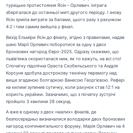
турецьке протистояння Ясін – Орлевич. Інтрига
зберігалася до останньої миті другого періоду. І знову
Ясін зуміла виграти за балами, цього разу з рахунком
4:2 і тим самим вийшла у фінал.
Вихід Ельміри Ясін до фіналу, згідно з правилами, надав
шанс Марії Орлевич поборотися за одну з двох
бронзових нагород Євро-2025. Одразу скажемо, що
львів’янка скористалася ним, як то кажуть, на всі сто!
Спочатку підопічна Ореста Скобельського та Андрія
Корсуня здобула дострокову технічну перемогу над
вище згаданою болгаркою Ванесою Георгієвою. Рефері
на килимі зупинив сутичку, коли рахунок став 12:1 на
користь українки. Зазначимо, що з початку зустрічі
пройшло 3 хвилини 28 секунд.
А вже в одному з двох «малих» фіналів, де
безпосередньо визначалися володарки двох бронзових
нагород континентального форуму, Марія Орлевич на 4