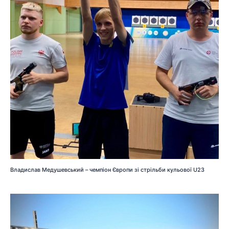
Владислав Медушевський – чемпіон Європи зі стрільби кульової U23