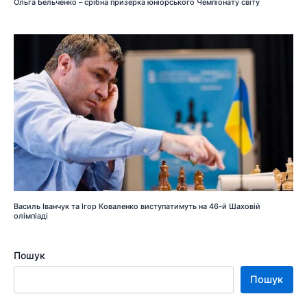
Ольга Бельченко – срібна призерка юніорського Чемпіонату світу
Василь Іванчук та Ігор Коваленко виступатимуть на 46-й Шаховій
олімпіаді
Пошук
Пошук