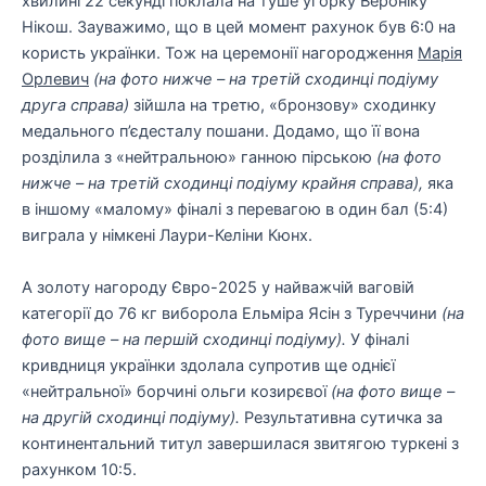
хвилині 22 секунді поклала на туше угорку Вероніку
Нікош. Зауважимо, що в цей момент рахунок був 6:0 на
користь українки. Тож на церемонії нагородження
Марія
Орлевич
(на фото нижче – на третій сходинці подіуму
друга справа)
зійшла на третю, «бронзову» сходинку
медального п’єдесталу пошани. Додамо, що її вона
розділила з «нейтральною» ганною пірською
(на фото
нижче – на третій сходинці подіуму крайня справа),
яка
в іншому «малому» фіналі з перевагою в один бал (5:4)
виграла у німкені Лаури-Келіни Кюнх.
А золоту нагороду Євро-2025 у найважчій ваговій
категорії до 76 кг виборола Ельміра Ясін з Туреччини
(на
фото вище – на першій сходинці подіуму).
У фіналі
кривдниця українки здолала супротив ще однієї
«нейтральної» борчині ольги козирєвої
(на фото вище –
на другій сходинці подіуму).
Результативна сутичка за
континентальний титул завершилася звитягою туркені з
рахунком 10:5.