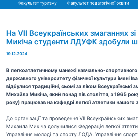
Факультет туризму
Факультет педагогічної освіти
На VII Всеукраїнських змаганнях з
Микіча студенти ЛДУФК здобули ш
19.12.2024
В легкоатлетичному манежі навчально-спортивного 
державного університету фізичної культури імені Іва
відбулися традиційні, сьомі за ліком Всеукраїнські 
Михайла Микіча, який понад пів століття, з 1965 рок
року) працював на кафедрі легкої атлетики нашого з
До організації та проведення VII Всеукраїнських зма
Михайла Микіча долучилися Федерація легкої атлетик
Управління молоді та спорту ЛОДА, Управління спор