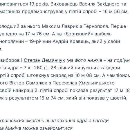
виповниться 19 років. Вихованець Василя Західного та
маганнях продемонстрував у п’ятій спробі – 16 м 56 см.
 молодший за нього Максим Лаврик з Тернополя. Перше
ув ядро на 17 м 76 см. А на «бронзовий» щабель
ополянин – 19-річний Андрій Кравець, який у своїй
.
 виборов і
Степан
Дем’янчук
(на фото нижче – на подіум
га ядра – 7 кг 260 г). 28-річний випускник кафедри
ртій спробі штовхнув снаряд на 16 м 08 см. А чемпіоно
нього Віктор Самолюк з Переяслав-Хмельницького
своїй найкращій, п’ятій спробі показав результат 17 м 18
к з результатом 15 м 74 см, який він показав у шостій,
країнських змагань зі штовхання ядра з нагоди
йла Микіча можна ознайомитися