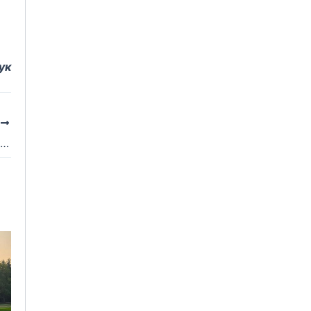
ук
І
Андрій Сова та Ольга Зіньків взяли участь у спецпогашенні поштових конвертів та марок, випущених з нагоди 100-річчя Карпатського Лещетарського Клубу (Фото)