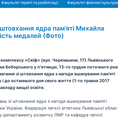
Факультет терапії та реабілітації
Факультет фізичної культури 
і штовхання ядра пам’яті Михайла
ість медалей (Фото)
комплексу «Скіф» (вул. Черемшини, 17) Львівського
на Боберського у п’ятницю, 13-го грудня поточного рок
змагання зі штовхання ядра з нагоди вшанування пам’яті
у і до останнього дня свого життя (1-го травня 2017
акладу вищої освіти.
гань зі штовхання ядра з нагоди вшанування пам’яті
и України, Федерація легкої атлетики Львівської област
ту департаменту розвитку ЛМР та кафедра легкої