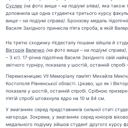
Суслик
(на фото вище – на подіумі зліва),
яка також т
доповнила ще одна студентка третього курсу факуль
вище – на подіумі справа).
Бронзову медаль підопічні
Василя Західного принесла п’ята спроба, в якій Валер
На третю сходинку п’єдесталу пошани зійшла й студе
Вікторія
Величко
(на фото вище – на подіумі справа),
– 3 кг). 17-річна підопічна Василя Західного свій на
звітного турніру, показала у шостій, останній спробі 
Переможницею VII Меморіалу пам’яті Михайла Микіча у
Костополя Рівненської області. Цікаво, що як і Вікто
показала у шостій, останній спробі. Срібною призерк
п’ятій спробі штовхнула ядро на 10 м 84 см.
У змаганнях серед представників сильної статі студе
нагороди. Зокрема, у змаганнях серед юніорів вікової
медального подіуму зійшов студент другого курсу фа