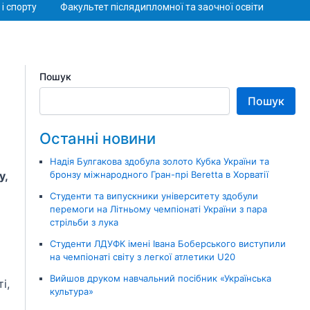
і спорту
Факультет післядипломної та заочної освіти
Пошук
Пошук
Останні новини
Надія Булгакова здобула золото Кубка України та
у,
бронзу міжнародного Гран-прі Beretta в Хорватії
Студенти та випускники університету здобули
перемоги на Літньому чемпіонаті України з пара
стрільби з лука
Студенти ЛДУФК імені Івана Боберського виступили
на чемпіонаті світу з легкої атлетики U20
Вийшов друком навчальний посібник «Українська
і,
культура»