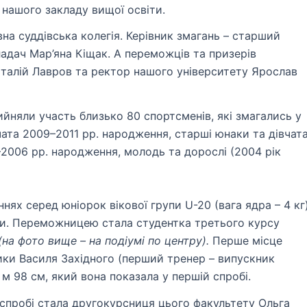
 нашого закладу вищої освіти.
а суддівська колегія. Керівник змагань – старший
адач Мар’яна Кіщак. А переможців та призерів
італій Лавров та ректор нашого університету Ярослав
ийняли участь близько 80 спортсменів, які змагались у
чата 2009–2011 рр. народження, старші юнаки та дівчат
2006 рр. народження, молодь та дорослі (2004 рік
ях серед юніорок вікової групи U-20 (вага ядра – 4 кг)
ни. Переможницею стала студентка третього курсу
(на фото вище – на подіумі по центру).
Перше місце
ики Василя Західного (перший тренер – випускник
 м 98 см, який вона показала у першій спробі.
й спробі стала другокурсниця цього факультету
Ольга