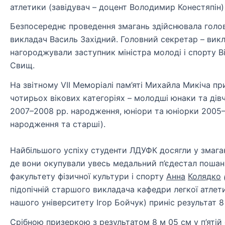
атлетики (завідувач – доцент Володимир Конестяпін)
Безпосереднє проведення змагань здійснювала головн
викладач Василь Західний. Головний секретар – викл
нагороджували заступник міністра молоді і спорту В
Свищ.
На звітному VII Меморіалі пам’яті Михайла Микіча пр
чотирьох вікових категоріях – молодші юнаки та дів
2007–2008 рр. народження, юніори та юніорки 2005–
народження та старші).
Найбільшого успіху студенти ЛДУФК досягли у змаганн
де вони окупували увесь медальний п’єдестал поша
факультету фізичної культури і спорту
Анна
Колядко
підопічній старшого викладача кафедри легкої атлет
нашого університету Ігор Бойчук) приніс результат 8
Срібною призеркою з результатом 8 м 05 см у п’яті