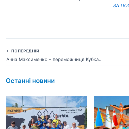
ЗА П
ПОПЕРЕДНІЙ
Анна Максименко – переможниця Кубка світу з фехтування на шпагах серед юніорок в іспанському Бургосі
Останні новини