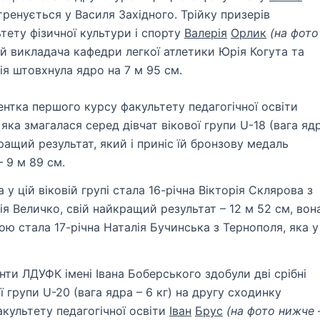
ренується у Василя Західного. Трійку призерів
тету фізичної культури і спорту
Валерія
Орлик
(на фото
й викладача кафедри легкої атлетики Юрія Когута та
ія штовхнула ядро на 7 м 95 см.
нтка першого курсу факультету педагогічної освіти
яка змагалася серед дівчат вікової групи U-18 (вага яд
йкращий результат, який і приніс їй бронзову медаль
– 9 м 89 см.
 цій віковій групі стала 16-річна Вікторія Склярова з
рія Величко, свій найкращий результат – 12 м 52 см, вон
ою стала 17-річна Наталія Бучинська з Тернополя, яка у
нти ЛДУФК імені Івана Боберського здобули дві срібні
 групи U-20 (вага ядра – 6 кг) на другу сходинку
культету педагогічної освіти
Іван
Брус
(на фото нижче 