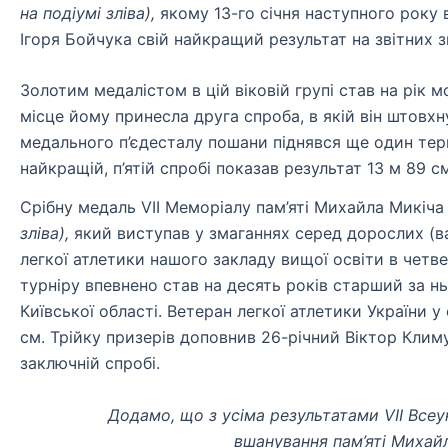
на подіумі зліва),
якому 13-го січня наступного року 
Ігоря Бойчука свій найкращий результат на звітних з
Золотим медалістом в цій віковій групі став на рік
місце йому принесла друга спроба, в якій він штовхн
медального п’єдесталу пошани піднявся ще один терн
найкращій, п’ятій спробі показав результат 13 м 89 см
Срібну медаль VII Меморіалу пам’яті Михайла Микіча
зліва),
який виступав у змаганнях серед дорослих (ва
легкої атлетики нашого закладу вищої освіти в четве
турніру впевнено став на десять років старший за 
Київської області. Ветеран легкої атлетики України у 
см. Трійку призерів доповнив 26-річний Віктор Климу
заключній спробі.
Додамо, що з усіма результатами VІІ Всеу
вшанування пам’яті Миха