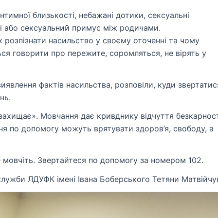
інтимної близькості, небажані дотики, сексуальні
бі або сексуальний примус між родичами.
як розпізнати насильство у своєму оточенні та чому
ся говорити про пережите, соромляться, не вірять у
виявлення фактів насильства, розповіли, куди звертатис
нь.
захищає». Мовчання дає кривднику відчуття безкарност
ння по допомогу можуть врятувати здоров’я, свободу, а
 мовчіть. Звертайтеся по допомогу за номером 102.
 служби ЛДУФК імені Івана Боберського Тетяни Матвійчу