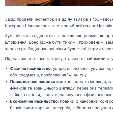
Захід провели інспектори відділу зв’язків з громадськ
Катерина Шаповалова та старший лейтенант Наталія
Зустріч стала відвертою та важливою розмовою про т
штовхання. Воно може бути тихим і прихованим, зам
характер». Водночас наслідки будь-якої форми наси
Під час заняття інспектори детально ознайомили ст
Фізичне насильство
: удари, штовхання, удушення,
або предметів, позбавлення їжі чи сну.
Психологічне насильство
: контроль та ізоляція, 
фінансів та зовнішнього вигляду, перевірка телефо
лайка, погрози, шантаж, залякування фізичною ш
Економічне насильство
: повний фінансовий контр
банківських карток і ресурсів, заборона працюват