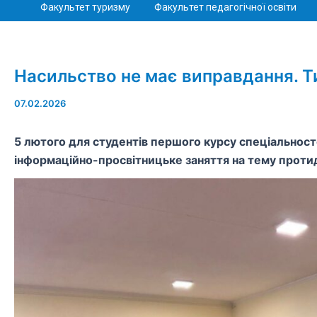
Факультет туризму
Факультет педагогічної освіти
Насильство не має виправдання. 
07.02.2026
5 лютого для студентів першого курсу спеціальносте
інформаційно-просвітницьке заняття на тему проти