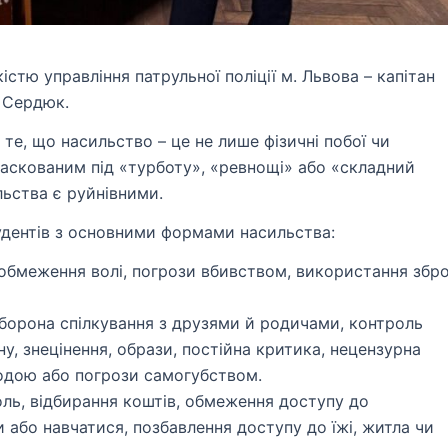
істю управління патрульної поліції м. Львова – капітан
 Сердюк.
е, що насильство – це не лише фізичні побої чи
аскованим під «турботу», «ревнощі» або «складний
льства є руйнівними.
удентів з основними формами насильства:
 обмеження волі, погрози вбивством, використання збро
заборона спілкування з друзями й родичами, контроль
ну, знецінення, образи, постійна критика, нецензурна
кодою або погрози самогубством.
оль, відбирання коштів, обмеження доступу до
и або навчатися, позбавлення доступу до їжі, житла чи