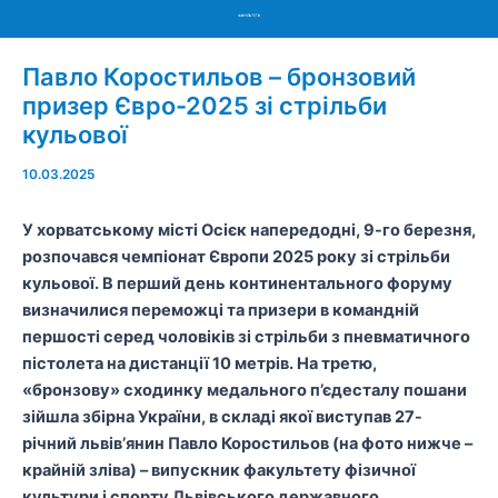
Menu
Павло Коростильов – бронзовий
призер Євро-2025 зі стрільби
кульової
10.03.2025
У хорватському місті Осієк напередодні, 9-го березня,
розпочався чемпіонат Європи 2025 року зі стрільби
кульової. В перший день континентального форуму
визначилися переможці та призери в командній
першості серед чоловіків зі стрільби з пневматичного
пістолета на дистанції 10 метрів. На третю,
«бронзову» сходинку медального п’єдесталу пошани
зійшла збірна України, в складі якої виступав 27-
річний львів’янин Павло Коростильов (на фото нижче –
крайній зліва) – випускник факультету фізичної
культури і спорту Львівського державного