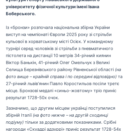
університету фізичної культури імені Івана
Боберського.
Із «бронзи» розпочала національна збірна України
виступ на чемпіонаті Європи 2025 року зі стрільби
кульової в хорватському місті Осієк. У командному
турнірі серед чоловіків зі стрільби з пневматичного
пістолета на дистанції 10 метрів 34-річний киянин
Віктор Банькін, 41-річний Олег Омельчук з Великі
Селища Березнівського району Рівненської області
(на
фото вище – крайній справа і по середині відповідно)
та
27-річний львів’янин Павло Коростильов посіли третє
місце. Бронзові медалі «синьо-жовтому» тріо приніс
результат 1728-50х очок.
Зазначимо, що другим місцем українці поступилися
збірній Італії
(на фото нижче – на другій сходинці
подіуму)
тільки за додатковими показниками. Срібні
нагороди «Скуадрі адзуррі» приніс результат 1728-54x