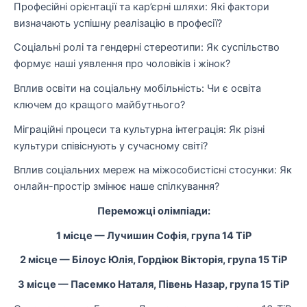
Професійні орієнтації та кар’єрні шляхи: Які фактори
визначають успішну реалізацію в професії?
Соціальні ролі та гендерні стереотипи: Як суспільство
формує наші уявлення про чоловіків і жінок?
Вплив освіти на соціальну мобільність: Чи є освіта
ключем до кращого майбутнього?
Міграційні процеси та культурна інтеграція: Як різні
культури співіснують у сучасному світі?
Вплив соціальних мереж на міжособистісні стосунки: Як
онлайн-простір змінює наше спілкування?
Переможці олімпіади:
1 місце — Лучишин Софія, група 14 ТіР
2 місце — Білоус Юлія, Гордіюк Вікторія, група 15 ТіР
3 місце — Пасемко Наталя, Півень Назар, група 15 ТіР