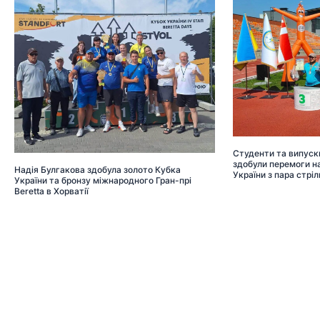
Студенти та випуск
здобули перемоги на
Надія Булгакова здобула золото Кубка
України з пара стріл
України та бронзу міжнародного Гран-прі
Beretta в Хорватії