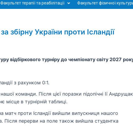
Факультет терапії та реабілітації
Факультет фізичної культури
за збірну України проти Ісландії
уру відбіркового турніру до чемпіонату світу 2027 року
андії з рахунком 0:1.
нашої команди. Після цієї поразки підопічні Ії Андрущак
є місце в турнірній таблиці.
 на матч проти Ісландії вийшли випускниця нашого
а. Після перерви на поле також вийшла студентка