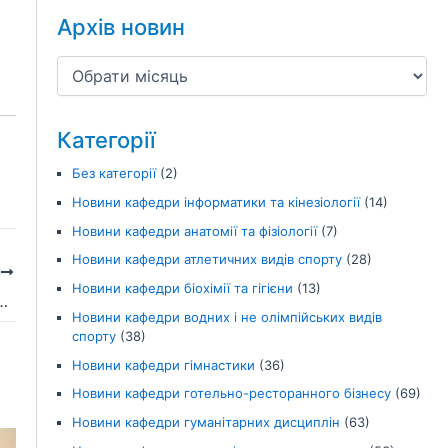
Архів новин
Категорії
Без категорії
(2)
Новини кафедри інформатики та кінезіології
(14)
Новини кафедри анатомії та фізіології
(7)
Новини кафедри атлетичних видів спорту
(28)
І
Новини кафедри біохімії та гігієни
(13)
 презентація інноваційної методики «Рух–координація–навчання»
Новини кафедри водних і не олімпійських видів
спорту
(38)
Новини кафедри гімнастики
(36)
Новини кафедри готельно-ресторанного бізнесу
(69)
Новини кафедри гуманітарних дисциплін
(63)