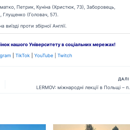
Шматко,
Петрик
, Куніна (Христюк, 73), Заборовець,
), Глущенко (Головач, 57).
 виїзді проти збірної Англії.
інок нашого Університету в соціальних мережах!
egram
|
TikTok
|
YouTube
|
Twitch
ДАЛ
LERMOV: міжнародні лекції в Польщі –