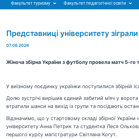
Факультет туризму
Факультет педагогічної освіти
Представниці університету зіграли 
07.06.2026
Жіноча збірна України з футболу провела матч 5-го т
У виїзному поєдинку українки поступилися збірній Ісл
Долю зустрічі вирішив єдиний забитий м’яч у ворота 
втратили шанси на вихід із групи та посідають останн
Відзначимо, що у стартовому складі збірної України
університету Анна Петрик та студентка Леся Ольхов
першого курсу магістратури Світлана Когут.