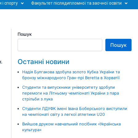
 і спорту
Факультет післядипломної та заочної освіти
Пошук
Пошук
Останні новини
.
Надія Булгакова здобула золото Кубка України та
бронзу міжнародного Гран-прі Beretta в Хорватії
Студенти та випускники університету здобули
перемоги на Літньому чемпіонаті України з пара
стрільби з лука
Студенти ЛДУФК імені Івана Боберського виступили
на чемпіонаті світу з легкої атлетики U20
Вийшов друком навчальний посібник «Українська
культура»