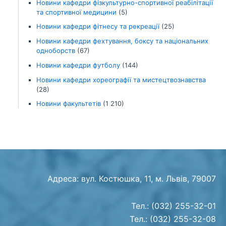
Новини кафедри фізкультурно-спортивної реабілітації
та спортивної медицини
(5)
Новини кафедри фітнесу та рекреації
(25)
Новини кафедри фехтування, боксу та національних
одноборств
(67)
Новини кафедри футболу
(144)
Новини кафедри хореографії та мистецтвознавства
(28)
Новини факультетів
(1 210)
Адреса: вул. Костюшка, 11, м. Львів, 79007
Тел.: (032) 255-32-01
Тел.: (032) 255-32-08