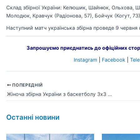
Склад збірної України
: Келюшик, Шайнюк,
Ольхова
, 
Молодюк, Кравчук (Радіонова, 57), Бойчук (
Когут
, 73
Наступний матч українська збірна проведе 9 червня на
Запрошуємо приєднатись до офіційних стор
Instagram
|
Facebook
|
Tel
ПОПЕРЕДНІЙ
Жіноча збірна України з баскетболу 3х3 завершила виступ на чемпіонаті світу
Останні новини