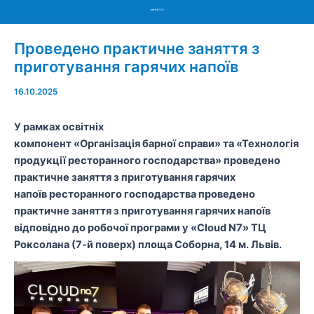
Menu
Проведено практичне заняття з
приготування гарячих напоїв
16.10.2025
У рамках освітніх
компонент
«
Організація
барної
справи
»
та
«
Технологія
продукції ресторанного господарства
»
проведено
практичне заняття з приготування гарячих
напоїв
ресторанного господарства проведено
практичне заняття з приготування гарячих напоїв
відповідно до робочої програми у
«
Cloud
N7
»
TЦ
Роксолана (7-й поверх) площа Соборна, 14 м. Львів.