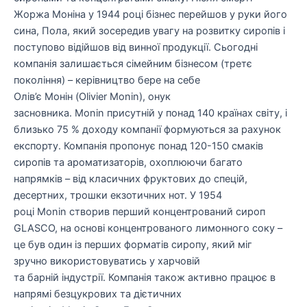
Жоржа Моніна у 1944 році бізнес перейшов у руки його
сина, Пола, який зосередив увагу на розвитку сиропів і
поступово відійшов від винної продукції. Сьогодні
компанія залишається сімейним бізнесом (третє
покоління) – керівництво бере на себе
Олів’є Монін (Olivier Monin), онук
засновника. Monin присутній у понад 140 країнах світу, і
близько 75 % доходу компанії формуються за рахунок
експорту. Компанія пропонує понад 120-150 смаків
сиропів та ароматизаторів, охоплюючи багато
напрямків – від класичних фруктових до спецій,
десертних, трошки екзотичних нот. У 1954
році Monin створив перший концентрований сироп
GLASCO, на основі концентрованого лимонного соку –
це був один із перших форматів сиропу, який міг
зручно використовуватись у харчовій
та барній індустрії. Компанія також активно працює в
напрямі безцукрових та дієтичних