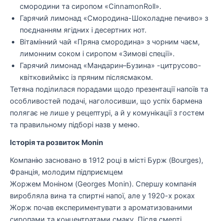
смородини та сиропом «CinnamonRoll».
Гарячий лимонад «Смородина-Шоколадне печиво» з
поєднанням ягідних і десертних нот.
Вітамінний чай «Пряна смородина» з чорним чаєм,
лимонним соком і сиропом «Зимові спеції».
Гарячий лимонад «Мандарин–Бузина» -цитрусово-
квітковиймікс із пряним післясмаком.
Тетяна поділилася порадами щодо презентації напоїв та
особливостей подачі, наголосивши, що успіх бармена
полягає не лише у рецептурі, а й у комунікації з гостем
та правильному підборі назв у меню.
Історія та розвиток Monin
Компанію засновано в 1912 році в місті Бурж (Bourges),
Франція, молодим підприємцем
Жоржем Моніном (Georges Monin). Спершу компанія
виробляла вина та спиртні напої, але у 1920-х роках
Жорж почав експериментувати з ароматизованими
сиропами та концентратами смаку. Після смерті