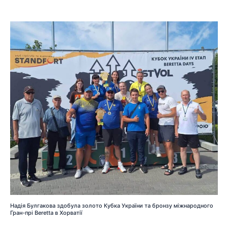
Надія Булгакова здобула золото Кубка України та бронзу міжнародного
Гран-прі Beretta в Хорватії