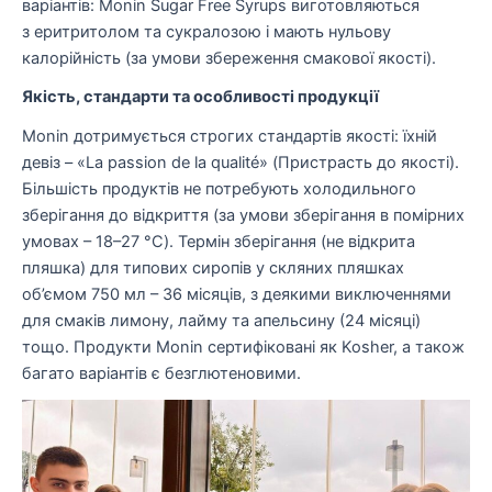
варіантів: Monin Sugar Free Syrups виготовляються
з еритритолом та сукралозою і мають нульову
калорійність (за умови збереження смакової якості).
Якість, стандарти та особливості продукції
Monin дотримується строгих стандартів якості: їхній
девіз – «La passion de la qualité» (Пристрасть до якості).
Більшість продуктів не потребують холодильного
зберігання до відкриття (за умови зберігання в помірних
умовах – 18–27 °C). Термін зберігання (не відкрита
пляшка) для типових сиропів у скляних пляшках
об’ємом 750 мл – 36 місяців, з деякими виключеннями
для смаків лимону, лайму та апельсину (24 місяці)
тощо. Продукти Monin сертифіковані як Kosher, а також
багато варіантів є безглютеновими.