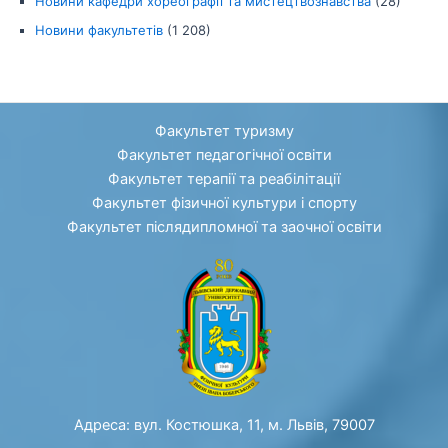
Новини кафедри хореографії та мистецтвознавства
(28)
Новини факультетів
(1 208)
Факультет туризму
Факультет педагогічної освіти
Факультет терапії та реабілітації
Факультет фізичної культури і спорту
Факультет післядипломної та заочної освіти
Адреса: вул. Костюшка, 11, м. Львів, 79007