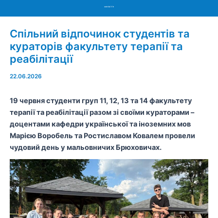
Menu
Спільний відпочинок студентів та
кураторів факультету терапії та
реабілітації
22.06.2026
19 червня студенти груп 11, 12, 13 та 14 факультету
терапії та реабілітації разом зі своїми кураторами –
доцентами кафедри української та іноземних мов
Марією Воробель та Ростиславом Ковалем провели
чудовий день у мальовничих Брюховичах.