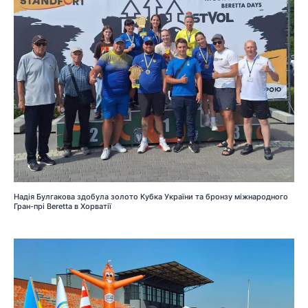
Надія Булгакова здобула золото Кубка України та бронзу міжнародного
Гран-прі Beretta в Хорватії