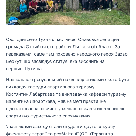
Сьогодні село Тухля є частиною Славська селищна
громада Стрийського району Львівської області. За
переказами, саме там поховано народного героя Захар
Беркут, що засвідчує статуя, яка височить на
вершині Путиша.
Навчально-тренувальний похід, керівниками якого були
викладач кафедри спортивного туризму
Костянтин Лабарткава та викладачка кафедри туризму
Валентина Лабарткава, мав на меті практичне
відпрацювання навичок у межах навчальних дисциплін
спортивно-туристичного спрямування.
Учасниками заходу стали студенти другого курсу
факультету терапії та реабілітації (ОП «Терапія та