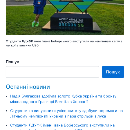
Студенти ЛДУФК імені Івана Боберського виступили на чемпіонаті світу з
легкої атлетики U20
Пошук
Пошук
Останні новини
Надія Булгакова здобула золото Кубка України та бронзу
міжнародного Гран-прі Beretta в Хорватії
Студенти та випускники університету здобули перемоги на
Літньому чемпіонаті України з пара стрільби з лука
Студенти ЛДУФК імені Івана Боберського виступили на