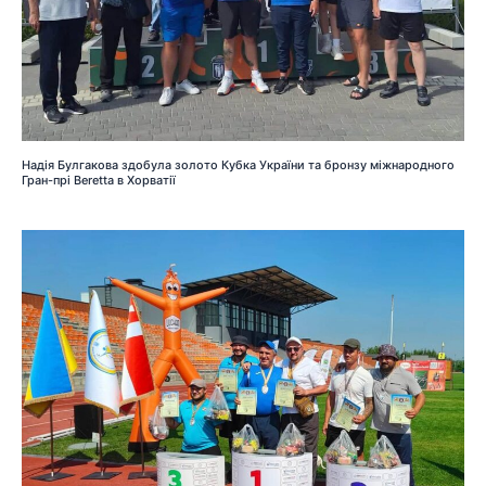
Надія Булгакова здобула золото Кубка України та бронзу міжнародного
Гран-прі Beretta в Хорватії