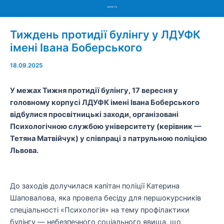
Menu
Тиждень протидії булінгу у ЛДУФК
імені Івана Боберського
18.09.2025
У межах Тижня протидії
булінгу
, 17 вересня у
головному корпусі ЛДУФК імені Івана
Боберського
відбул
и
ся просвітницьк
і
заход
и
, організован
і
Психологічною службою університету (керівник —
Тетяна Матвійчук) у співпраці з патрульною поліцією
Львова.
До заходів долучилася капітан поліції Катерина
Шаповалова, яка провела бесіду для першокурсників
спеціальності «Психологія» на тему профілактики
булінгу — небезпечного соціального явища, що