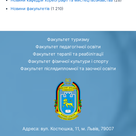
Новини факультетів
(1 210)
Факультет туризму
Факультет педагогічної освіти
Факультет терапії та реабілітації
Факультет фізичної культури і спорту
Факультет післядипломної та заочної освіти
Адреса: вул. Костюшка, 11, м. Львів, 79007