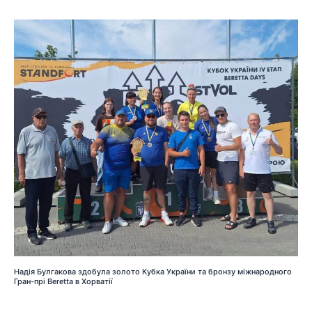
Надія Булгакова здобула золото Кубка України та бронзу міжнародного
Гран-прі Beretta в Хорватії