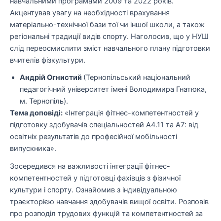
навчальними програмами 2009 та 2022 років.
Акцентував увагу на необхідності врахування
матеріально-технічної бази тої чи іншої школи, а також
регіональні традиції видів спорту. Наголосив, що у НУШ
слід переосмислити зміст навчального плану підготовки
вчителів фізкультури.
Андрій Огнистий
(Тернопільський національний
педагогічний університет імені Володимира Гнатюка,
м. Тернопіль).
Тема доповіді:
«Інтеграція фітнес-компетентностей у
підготовку здобувачів спеціальностей А4.11 та А7: від
освітніх результатів до професійної мобільності
випускника».
Зосередився на важливості інтеграції фітнес-
компетентностей у підготовці фахівців з фізичної
культури і спорту. Ознайомив з індивідуальною
траєкторією навчання здобувачів вищої освіти. Розповів
про розподіл трудових функцій та компетентностей за