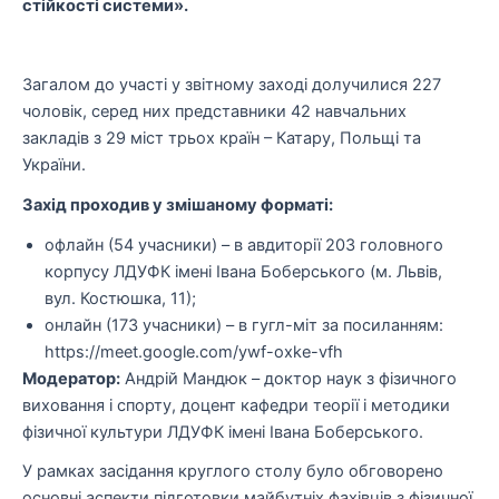
стійкості системи».
Загалом до участі у звітному заході долучилися 227
чоловік, серед них представники 42 навчальних
закладів з 29 міст трьох країн – Катару, Польщі та
України.
Захід проходив у змішаному форматі:
офлайн (54 учасники) – в авдиторії 203 головного
корпусу ЛДУФК імені Івана Боберського (м. Львів,
вул. Костюшка, 11);
онлайн (173 учасники) – в гугл-міт за посиланням:
https://meet.google.com/ywf-oxke-vfh
Модератор:
Андрій Мандюк – доктор наук з фізичного
виховання і спорту, доцент кафедри теорії і методики
фізичної культури ЛДУФК імені Івана Боберського.
У рамках засідання круглого столу було обговорено
основні аспекти підготовки майбутніх фахівців з фізичної