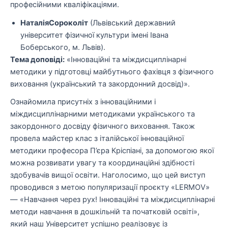
професійними кваліфікаціями.
НаталіяСороколіт
(Львівський державний
університет фізичної культури імені Івана
Боберського, м. Львів).
Тема доповіді:
«Інноваційні та міждисциплінарні
методики у підготовці майбутнього фахівця з фізичного
виховання (український та закордонний досвід)».
Ознайомила присутніх з інноваційними і
міждисциплінарними методиками українського та
закордонного досвіду фізичного виховання. Також
провела майстер клас з італійської інноваційної
методики професора П’єра Кріспіані, за допомогою якої
можна розвивати увагу та координаційні здібності
здобувачів вищої освіти. Наголосимо, що цей виступ
проводився з метою популяризації проєкту «LERMOV»
— «Навчання через рух! Інноваційні та міждисциплінарні
методи навчання в дошкільній та початковій освіті»,
який наш Університет успішно реалізовує із