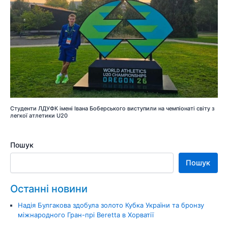
Студенти ЛДУФК імені Івана Боберського виступили на чемпіонаті світу з
легкої атлетики U20
Пошук
Пошук
Останні новини
Надія Булгакова здобула золото Кубка України та бронзу
міжнародного Гран-прі Beretta в Хорватії