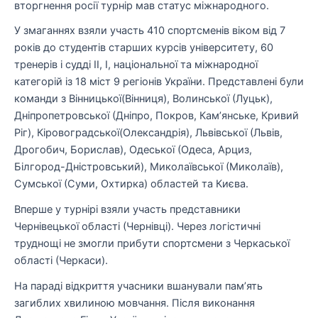
вторгнення росії т
урнір мав ст
а
тус міжнародн
ого.
У змаганнях взяли участь
410 спортсменів
віком від 7
років до студентів старших курсів університету,
60
тренерів
і судді ІІ, І, національної та міжнародної
категорій із
18 міст 9 регіонів України
. Представлені були
команди з
Вінницької
(Вінниця)
, В
олинської
(Луцьк)
,
Дн
іпропетровської
(
Дніпро,
Покров,
Кам’янське,
Кривий
Ріг
)
, Кіровоградської
(Олександрія)
, Львівської
(Львів,
Дрогобич, Борислав)
, Одеської
(Одеса,
Арциз,
Білгород-Дністровський
)
, Миколаївської
(Миколаїв)
,
Сумської
(Суми, О
хтирка)
областей та
Києва.
Вперше у турнірі взяли участь представники
Чернівецької області
(Чернівці)
. Через логістичні
труднощі не змогли прибути спортсмени з Черкас
ької
області
(Черкаси)
.
На параді відкриття учасники вшанували пам’ять
загиблих хвилиною мовчання. Після виконання