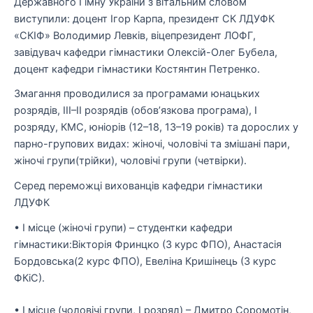
Державного Гімну України з віталь
ним словом
виступили: доцент
Ігор Карпа
, президент СК ЛДУФК
«СКІФ»
Володимир Левків
, віцепрезидент ЛОФГ,
завідувач каф
едри гімнасти
ки
Олексій-Олег Бубела
,
доцент кафедри гімнастики
Костянтин Петренко.
Змагання проводилися за програмами юнацьких
розрядів, ІІІ–ІІ розрядів (обов’язкова програма), І
розряду, КМС, юніорів (12
–
18, 13
–
19 років) та дорослих у
парно-групових видах
: жіночі, чол
овічі та змішані пари,
жіночі
групи
(трійки)
, чоловічі
групи
(четвірки)
.
Серед п
ереможці
вихованців кафедри гімнастики
ЛДУФК
•
І місце (жіночі групи)
–
студентки кафедри
гімнастики:
Вікторія Фринцко
(3 курс ФПО),
Анастасія
Бордовська
(2 курс ФПО),
Евеліна Криші
нець
(3 курс
ФКіС).
•
І місце (чоловічі групи, І розряд)
–
Дмитро Соромотін,