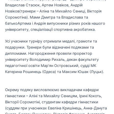
Владислав Стасюк, Артем Новіков, Андрій
Новіков
(тренери
–
Аліна та Михайло Сениці, Вікторія
Соромотіна
).
Мами Дмитра та Владислава та
батько
Артема і Андрія випускники різних років нашого
університе
ту
, с
пеціалізації спортивна акробатика.
Усі учасники турніру отримали медалі, грамоти та
подарунки. Тренери були ві
дзначені подя
ками та
дипломами. Нагородження провели проректор
університету
Володимир Рихаль
, декан факультету
педагогічної освіти
Мар’ян Островський
, судді МК
Катерина Рошинець
(Одеса) та
Максим Юшак
(Луцьк).
Окрему подяку висловлюємо викладачам кафедри
г
імнастики
–
А
ліні та Михайлу Сеницям, Ірині Кокоть,
Вікторії Соромотіні
,
студентам кафедри гімнастики
(суддям при учасниках Евеліна Криш
інець, Анна-Данута