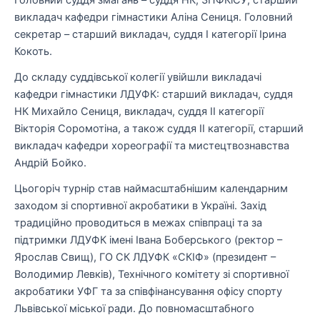
Головний суддя змагань
–
суддя НК, ЗПФКіСУ, старший
викладач кафедри гімнастики
Аліна
Сениця
.
Головний
секретар
–
ста
рший викладач, суддя І категорії
Ірина
Кокоть
.
До складу суддівської колегії увійшли викладачі
кафедри гімнастики ЛДУФК: старший викладач, суддя
НК
Михайло Сениця
, викладач, суддя ІІ категорії
Вікторія Соромотіна
, а також су
д
дя ІІ категор
ії, старший
викладач кафедри хореографії та мистецтвознавства
Андрій Бойко
.
Цьогоріч турнір став
наймасштабнішим календарним
заходом зі спортивної акробатики в Україні
. Захід
традиційно проводиться в межах співпраці та за
підтримк
и ЛДУФК імен
і
Івана Боберс
ького (ректор
–
Ярослав Свищ
), ГО СК ЛДУФК «СКІФ» (президент
–
Володимир Левків
), Технічного комітету зі спортивної
акробатики УФГ та за співфінансування офісу спорту
Львівської міської ради.
До повномасштабного