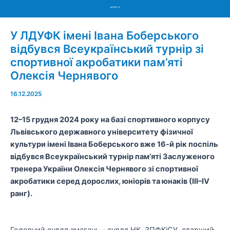
Menu
У ЛДУФК імені Івана Боберського
відбувся Всеукраїнський турнір зі
спортивної акробатики пам’яті
Олексія Чернявого
16.12.2025
12
–
15 грудня 2024 року
на базі спортивного корпусу
Львівського державного університету фізичної
культури імені Івана Боберського
вже
16-й рік
поспіль
відбувся
Всеукраїнсь
кий турнір пам’яті Заслуженого
тренера України Олексія Чернявого
зі спортивної
акробатики серед дорослих, юніорів та юнаків (ІІІ
–
IV
ранг).