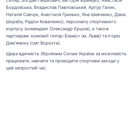
Скляр, Богдан Пишкович, Вікторія Фринцко, Анастасія
Бордовська, Владислав Павловський, Артур Галик,
Наталія Савчук, Анастасія Гринько, Яна Шевченко, Діана
Шкраба, Радіон Коваленко)
, персоналу спортивного
корпусу (комендант
Олександр Єршов
), а також
партнерам: компанії
«Інтер-Бізнес»
(м. Львів) та
Ігорю
Дем’янюку
(смт Ворохта).
Щира вдячність Збро
йним Силам України
за можливість
працювати, навчати та проводити спортивні заходи у
цей непростий час.