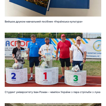
Вийшов друком навчальний посібник «Українська культура»
Студент університету Іван Роман – чемпіон України з пара стрільби з лука