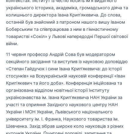
контекстах. Інститут із честю носить ім’я видатного
українського історика, академіка, громадського діяча та
колишнього директора Івана Крип’якевича. До слова,
останній був знайомий з патроном нашого вишу Іваном
Боберським та співпрацював з ним в гімнастичному
товаристві «Сокіл» у Львові напередодні Першої світової
війни.
11 червня професор Андрій Сова був модератором
секційного засідання та виступив із науковою доповіддю
«Степан Гайдучок і сини Івана Крип’якевича: до історії
стосунків» на Всеукраїнській науковій конференції «Іван
Крип’якевич та його доба». Конференція ініційована та
організована відділом новітньої історії Інституту
українознавства ім. Івана Крипʼякевича НАН України за
участі та сприяння Західного наукового центру НАН
України і МОН України, Львівського національного
університету ім. І. Франка, Наукового товариства ім.
Шевченка. Захід зібрав широке коло науковців з різних
куточків України. Ґрунтовні доповіді, запитання та