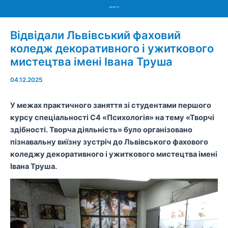
Menu
Відвідали Львівський фаховий
коледж декоративного і ужиткового
мистецтва імені Івана Труша
04.12.2025
У межах практичного заняття зі студентами першого
курсу спеціальності С4 «Психологія» на тему «Творчі
здібності. Творча діяльність» було організовано
пізнавальну виїзну зустріч до Льв
і
вського фахового
коледжу декоративного і ужиткового мистецтва імені
Івана
Труша
.