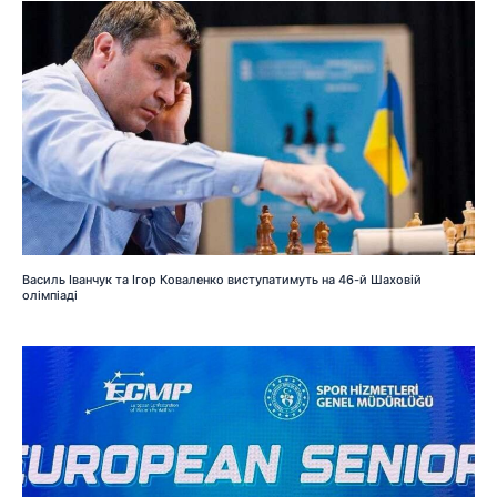
Василь Іванчук та Ігор Коваленко виступатимуть на 46-й Шаховій
олімпіаді