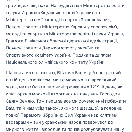
громадські відзнаки: Нагрудні знаки Міністерства освіти
і науки України «Відмінник освіти України» та
Міністерства сім’ї, молоді і спорту «Знак пошани»,
Почесні грамоти Міністерства України у справах сім’ї,
молоді та спорту та Міністерства освіти і науки України,
Грамота Львівської обласної державної адміністрації,
Почесні грамоти Держкомспорту України та
Спортивного комітету України, Подяка та диплом
Національного олімпійського комітету України.
Шановна Аліно Іванівно, Вітаючи Вас у цей прекрасний
літній день з ювілеєм, ми не можемо, на превеликий
жаль, не пам’ятати, що нині триває вже
1219-й день,
як
кляті орки з московії вторглися на дану нам Господом
Святу Землю. Тож перш за все ми хочемо нині побажати
Вам, та й нам усім також, якомога швидшої, а головне,
повної Перемоги Збройних Сил України над клятими
варварами – аби український народ повернувся до
мирного життя і відродив та почав розбудовувати нашу