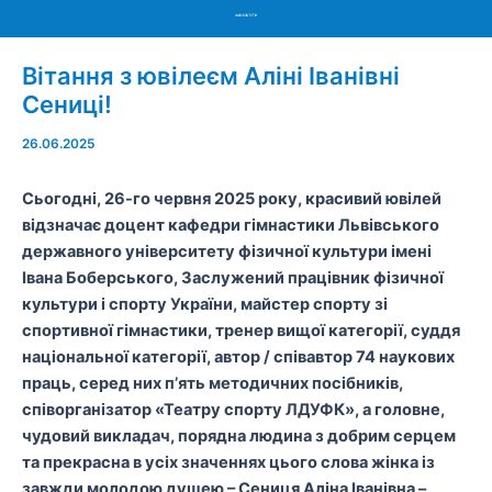
Menu
Вітання з ювілеєм Аліні Іванівні
Сениці!
26.06.2025
Сьогодні, 26-го червня 2025 року,
красивий
ювілей
відзначає доцент кафедри гімнастики Львівського
державного університету фізичної культури імені
Івана
Боберського
, Заслужений працівник фізичної
культури і спорту України, майстер спорту зі
спортивної
гімнастики
,
тренер вищої категорії, суддя
національної категорії
, автор / співавтор 74 наукових
праць, серед них п’ять методичних посібників,
співорганізатор «Театру спорту ЛДУФК»,
а головне,
чудовий
викладач, порядна людина з добрим серцем
та прекрасна в усіх значеннях цього слова жінка
і
з
завжди молодою душею –
Сениця Аліна Іванівна
–