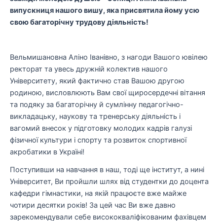
випускниця нашого вишу, яка присвятила йому усю
свою багаторічну трудову діяльність!
Вельмишановна Аліно Іванівно, з нагоди Вашого ювілею
ректорат та увесь дружній колектив нашого
Університету, який фактично став Вашою другою
родиною, висловлюють Вам свої щиросердечні вітання
та подяку за багаторічну й сумлінну педагогічно-
викладацьку, наукову та тренерську діяльність і
вагомий внесок у підготовку молодих кадрів галузі
фізичної культури і спорту та розвиток спортивної
акробатики в Україні!
Поступивши на навчання в наш, тоді ще інститут, а нині
Університет, Ви пройшли шлях від студентки до доцента
кафедри гімнастики, на якій працюєте вже майже
чотири десятки років! За цей час Ви вже давно
зарекомендували себе висококваліфікованим фахівцем