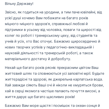
Вільну Державу!
Звісно, як годиться на уродини, а тим паче ювілейні, від
усієї душі хочемо Вам побажати на багато років
міцного-міцного здоров’я, справжньої любові й
підтримки в усьому від чоловіка, поваги та щирості від
колег по роботі і тренерському цеху, від студентів та
учнів й усіх, хто Вас оточує. Бажаємо щиросердечно й
нових творчих успіхів у педагогічно-викладацькій і
науковій діяльності та тренерській роботі, а також
матеріального достатку й добробуту.
Нехай ще багато років рясніє прекрасним цвітом Ваш
життєвий шлях та сповнюються усі заповітні мрії. Будьте
життєрадісні та здорові, як джерельна карпатська вода.
Хай завжди сіяють Ваші очі й ніколи не хмуряться брови,
хай в серці якомога частіше палають почуття високі, а
життя дарує ще багато щасливих років!
Бажаємо Вам море щастя і посмішок та океан сонця й