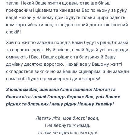
тепла. Нехай Ваше життя щодень стає ще більш
прекрасним і цікавим та хай вдача Вас по ньому за руку
веде! Нехай у Вашому домі будуть тільки щира радість,
комфортний затишок, стовідсотковий достаток і повний
спокій!
Хай по життю завжди поряд з Вами будуть рідні, близькі
та справжні друзі. Ну й звісно, нехай біда й усі негаразди
оминають і Вас, і Ваших рідних та близьких й Вашу
домівку десятою дорогою. Нехай все у Вашому житті
складається виключно за Вашим сценарієм, а Ви завжди
сама собі будете режисером і директором!
З ювілеєм Вас, шановна Аліно Іванівно! Многая та
благая літа і нехай Господь береже Вас, усіх Ваших
рідних та близьких і нашу рідну Неньку Україну!
Летять літа, мов бистрі води,
І не вернути їх назад.
Та нам не віриться сьогодні,