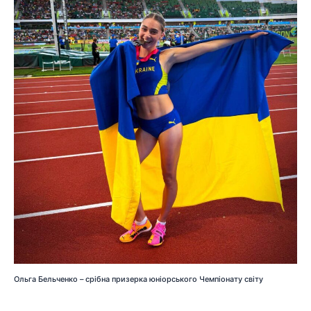
Ольга Бельченко – срібна призерка юніорського Чемпіонату світу