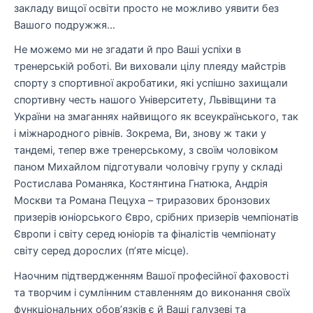
закладу вищої освіти просто не можливо уявити без
Вашого подружжя…
Не можемо ми не згадати й про Ваші успіхи в
тренерській роботі. Ви виховали цілу плеяду майстрів
спорту з спортивної акробатики, які успішно захищали
спортивну честь нашого Університету, Львівщини та
України на змаганнях найвищого як всеукраїнського, так
і міжнародного рівнів. Зокрема, Ви, знову ж таки у
тандемі, тепер вже тренерському, з своїм чоловіком
паном Михайлом підготували чоловічу групу у складі
Ростислава Романяка, Костянтина Гнатюка, Андрія
Москви та Романа Пецуха – триразових бронзових
призерів юніорського Євро, срібних призерів чемпіонатів
Європи і світу серед юніорів та фіналістів чемпіонату
світу серед дорослих (п’яте місце).
Наочним підтвердженням Вашої професійної фаховості
та творчим і сумлінним ставленням до виконання своїх
функціональних обов’язків є й Ваші галузеві та