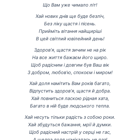
Що Вам уже чимало літ!
Хай нових днів ще буде безліч,
Без ліку щастя і пісень.
Прийміть вітання найщиріші
В цей світлий ювілейний день!
Здоров’я, щастя зичим не на рік
На все життя бажаєм його щиро.
Щоб радісним і довгим був Ваш вік
З добром, любов’ю, спокоєм і миром!
Хай доля намітить Вам років багато,
Відпустить здоров’я, щастя й добра.
Хай повниться ласкою рідная хата,
Багато в ній буде людського тепла.
Хай несуть тільки радість з собою роки.
Хай збудуться бажання, мрії й думки.
Щоб радісний настрій у серці не гас,
А щедра доля усміхалась не раз!