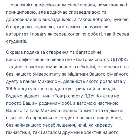
– справжнім професіоналом своєї справи, вимогливою і
принциповою, але водночас справедливою та
доброзичливою викладачкою, а також доброю, чуйною
й порядною людиною, тим самим заслуживши
авторитет і повагу як серед колег по роботі, так й серед
студентів.
Окрема подяка за створення та багаторічне
високоефективне керівництво «Театром спорту ЛДУФК»
– єдиного, якому немає аналога в Україні, створеного на
базі нашого Університету за ініціативи Вашого сімейного
дуету з паном Михайлом, діяльність якого розпочата у
1995 році і успішно продовжує тривати й сьогодні.
Будемо відверті, нині «Театр спорту ЛДУФК» став не
просто Вашим родинним хобі, а вагомою частиною
Вашого та пана Михайла спільного життя та однією із
візитівок й справжньою гордістю нашого вишу. А ще,
без найменшого перебільшення, нині, як кафедру
гімнастики, так і загалом дружній колектив нашого