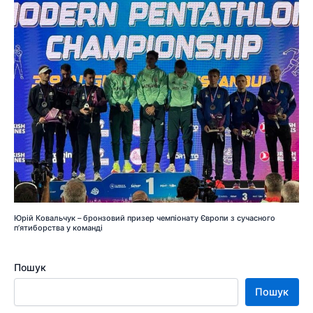
Юрій Ковальчук – бронзовий призер чемпіонату Європи з сучасного
п’ятиборства у команді
Пошук
Пошук