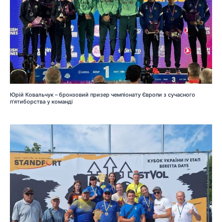
Юрій Ковальчук – бронзовий призер чемпіонату Європи з сучасного
п’ятиборства у команді