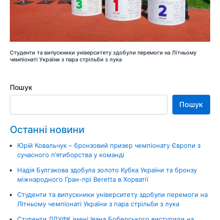
Студенти та випускники університету здобули перемоги на Літньому
чемпіонаті України з пара стрільби з лука
Пошук
Пошук
Останні новини
Юрій Ковальчук – бронзовий призер чемпіонату Європи з
сучасного п’ятиборства у команді
Надія Булгакова здобула золото Кубка України та бронзу
міжнародного Гран-прі Beretta в Хорватії
Студенти та випускники університету здобули перемоги на
Літньому чемпіонаті України з пара стрільби з лука
Студенти ЛДУФК імені Івана Боберського виступили на