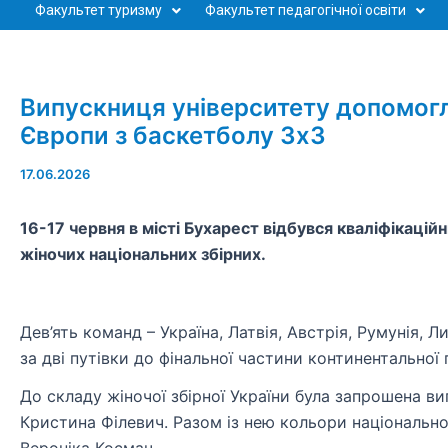
Факультет туризму
Факультет педагогічної освіти
Випускниця університету допомогла
Європи з баскетболу 3х3
17.06.2026
16-17 червня в місті Бухарест відбувся кваліфікаці
жіночих національних збірних.
Дев’ять команд – Україна, Латвія, Австрія, Румунія, Л
за дві путівки до фінальної частини континентальної 
До складу жіночої збірної України була запрошена в
Кристина Філевич. Разом із нею кольори національн