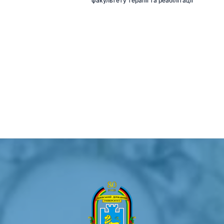
факультету терапії та реабілітації