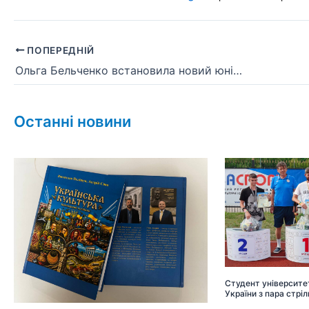
ПОПЕРЕДНІЙ
Ольга Бельченко встановила новий юніорський рекорд України зі стрибків з жердиною
Останні новини
Студент університет
України з пара стріл