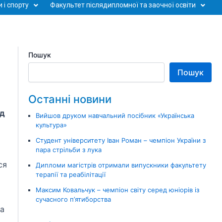
 і спорту
Факультет післядипломної та заочної освіти
Пошук
Пошук
Останні новини
ед
Вийшов друком навчальний посібник «Українська
культура»
Студент університету Іван Роман – чемпіон України з
пара стрільби з лука
ся
Дипломи магістрів отримали випускники факультету
терапії та реабілітації
Максим Ковальчук – чемпіон світу серед юніорів із
сучасного п’ятиборства
та