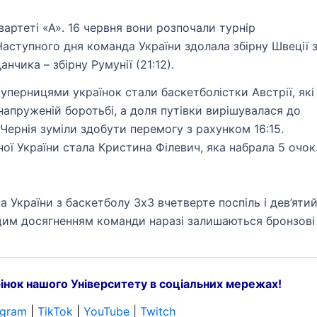
вартеті «А». 16 червня вони розпочали турнір
. Наступного дня команда України здолала збірну Швеції 
чика – збірну Румунії (21:12).
уперницями українок стали баскетболістки Австрії, які
напруженій боротьбі, а доля путівки вирішувалася до
 Чернія зуміли здобути перемогу з рахунком 16:15.
ої України стала Кристина Філевич, яка набрала 5 очок
 України з баскетболу 3х3 вчетверте поспіль і дев’яти
щим досягненням команди наразі залишаються бронзові
інок нашого Університету в соціальних мережах!
egram
|
TikTok
|
YouTube
|
Twitch