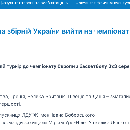
Факультет терапії та реабілітації
Факультет фізичної культури
 збірній України вийти на чемпіонат
йний турнір до чемпіонату Європи з баскетболу 3х3 сер
итва, Греція, Велика Британія, Швеція та Данія – змагали
першості.
ипускниця ЛДУФК імені Івана Боберського
ої команди захищали Міріам Уро-Ніле, Анжеліка Ляшко 