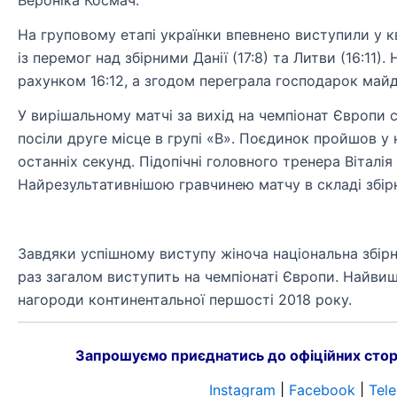
Вероніка Космач.
На груповому етапі українки впевнено виступили у к
із перемог над збірними Данії (17:8) та Литви (16:11)
рахунком 16:12, а згодом переграла господарок майдан
У вирішальному матчі за вихід на чемпіонат Європи с
посіли друге місце в групі «В». Поєдинок пройшов у 
останніх секунд. Підопічні головного тренера Віталія
Найрезультативнішою гравчинею матчу в складі збірн
Завдяки успішному виступу жіноча національна збірна
раз загалом виступить на чемпіонаті Європи. Найви
нагороди континентальної першості 2018 року.
Запрошуємо приєднатись до офіційних стор
Instagram
|
Facebook
|
Tel