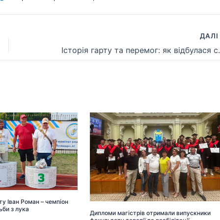
ДАЛ
Історія гарту та перемог:
у Іван Роман – чемпіон
ьби з лука
Дипломи магістрів отримали випускники