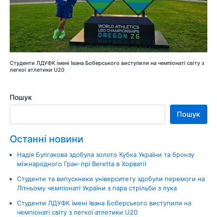
Студенти ЛДУФК імені Івана Боберського виступили на чемпіонаті світу з
легкої атлетики U20
Пошук
Пошук
Останні новини
Надія Булгакова здобула золото Кубка України та бронзу
міжнародного Гран-прі Beretta в Хорватії
Студенти та випускники університету здобули перемоги на
Літньому чемпіонаті України з пара стрільби з лука
Студенти ЛДУФК імені Івана Боберського виступили на
чемпіонаті світу з легкої атлетики U20