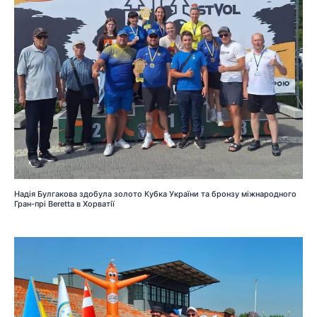
Надія Булгакова здобула золото Кубка України та бронзу міжнародного
Гран-прі Beretta в Хорватії