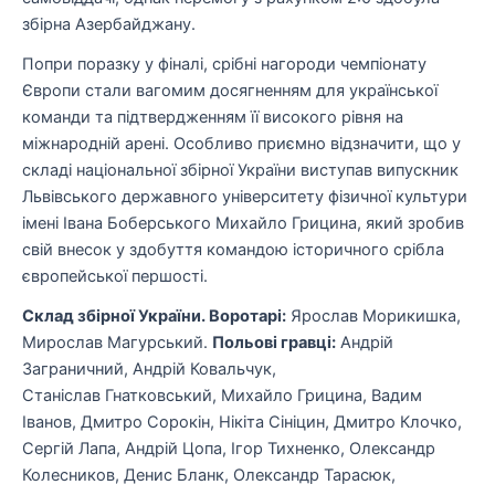
збірна Азербайджану.
Попри поразку у фіналі, срібні нагороди чемпіонату
Європи стали вагомим досягненням для української
команди та підтвердженням її високого рівня на
міжнародній арені. Особливо приємно відзначити, що у
складі національної збірної України виступав випускник
Львівського державного університету фізичної культури
імені Івана Боберського Михайло Грицина, який зробив
свій внесок у здобуття командою історичного срібла
європейської першості.
Склад збірної України. Воротарі:
Ярослав Морикишка,
Мирослав Магурський.
Польові гравці:
Андрій
Заграничний, Андрій Ковальчук,
Станіслав Гнатковський, Михайло Грицина, Вадим
Іванов, Дмитро Сорокін, Нікіта Сініцин, Дмитро Клочко,
Сергій Лапа, Андрій Цопа, Ігор Тихненко, Олександр
Колесников, Денис Бланк, Олександр Тарасюк,