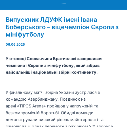
Menu
Випускник ЛДУФК імені Івана
Боберського – віцечемпіон Європи з
мініфутболу
06.06.2026
У столиці Словаччини Братиславі завершився
чемпіонат Європи з мініфутболу, який зібрав
найсильніші національні збірні континенту.
У фінальному матчі збірна України зустрілася з
командою Азербайджану. Поєдинок на
арені «TIPOS Arena» пройшов у напруженій та
безкомпромісній боротьбі. Обидві команди
демонстрували високий рівень майстерності та
самовіддачі, однак перемогу з рахунком 2:0 здобула