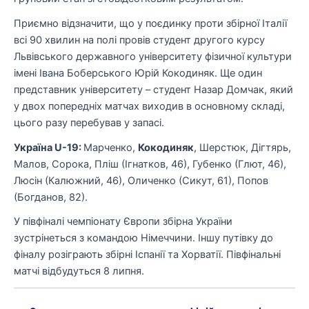
Приємно відзначити, що у поєдинку проти збірної Італії
всі 90 хвилин на полі провів студент другого курсу
Львівського державного університету фізичної культури
імені Івана Боберського Юрій Кокодиняк. Ще один
представник університету – студент Назар Домчак, який
у двох попередніх матчах виходив в основному складі,
цього разу перебував у запасі.
Україна U-19:
Марченко,
Кокодиняк
, Шерстюк, Дігтярь,
Малов, Сорока, Пліш (Ігнатков, 46), Губенко (Глют, 46),
Люсін (Калюжний, 46), Оличенко (Сикут, 61), Попов
(Богданов, 82).
У півфіналі чемпіонату Європи збірна України
зустрінеться з командою Німеччини. Іншу путівку до
фіналу розіграють збірні Іспанії та Хорватії. Півфінальні
матчі відбудуться 8 липня.