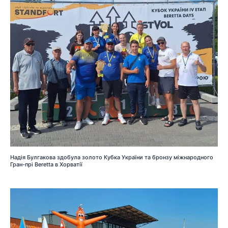
Надія Булгакова здобула золото Кубка України та бронзу міжнародного
Гран-прі Beretta в Хорватії