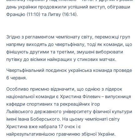
день українки продовжили успішний виступ, обігравши
Францію (11:10) та Литву (16:14).
Згідно з регламентом чемпіонату світу, переможці груп
напряму виходять до чвертьфіналу, тоді як команди, що
фінішують другими та третіми, змушені виборювати
путівку до вісімки найкращих у стикових матчах.
Чвертьфінальний поєдинок українська команда проведе
6 червня.
Особливо приємно відзначити, що однією з лідерок
національної команди є Христина Філевич – випускниця
кафедри спортивних та рекреаційних ігор
Львівського державного університету фізичної культури
імені Івана Боберського. На цьому чемпіонаті світу
Христина вже набрала 17 очок і є
найрезультативнішою гравчинею збірної України.