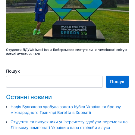
Студенти ЛДУФК імені Івана Боберського виступили на чемпіонаті світу з
легкої атлетики U20
Пошук
Пошук
Останні новини
Надія Булгакова здобула золото Кубка України та бронзу
міжнародного Гран-прі Beretta в Хорватії
Студенти та випускники університету здобули перемоги на
Літньому чемпіонаті України з пара стрільби з лука