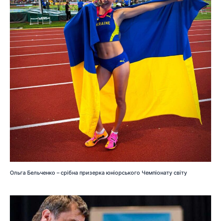
Ольга Бельченко – срібна призерка юніорського Чемпіонату світу