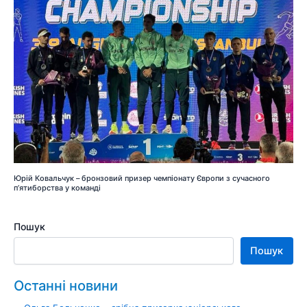
Юрій Ковальчук – бронзовий призер чемпіонату Європи з сучасного
п’ятиборства у команді
Пошук
Пошук
Останні новини