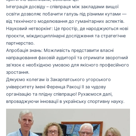
​Інтеграція досвіду – співпраця між закладами вищої
освіти дозволяє побачити галузь під різними кутами —
від технічного моделювання до гуманітарних аспектів.
​Науковий нетворкінг: Це простір, де народжуються нові
проєкти, міждисциплінарні дослідження та стратегічне
партнерство.
​Апробація знань: Можливість представити власні
напрацювання фаховій аудиторії та отримати зворотний
зв’язок є необхідною умовою для якісного професійного
зростання.
​Дякуємо колегам із Закарпатського угорського
університету імені Ференца Ракоці ІІ за чудову
організацію та плідну співпрацю! Рухаємося далі,
впроваджуючи інновації в українську спортивну науку.