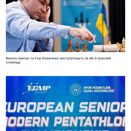
Василь Іванчук та Ігор Коваленко виступатимуть на 46-й Шаховій
олімпіаді