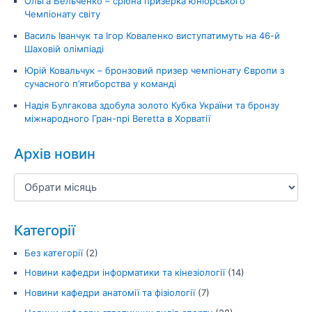
Ольга Бельченко – срібна призерка юніорського
Чемпіонату світу
Василь Іванчук та Ігор Коваленко виступатимуть на 46-й
Шаховій олімпіаді
Юрій Ковальчук – бронзовий призер чемпіонату Європи з
сучасного п’ятиборства у команді
Надія Булгакова здобула золото Кубка України та бронзу
міжнародного Гран-прі Beretta в Хорватії
Архів новин
Категорії
Без категорії
(2)
Новини кафедри інформатики та кінезіології
(14)
Новини кафедри анатомії та фізіології
(7)