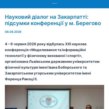
Menu
Науковий діалог на Закарпатті:
підсумки конференції у м. Берегово
08.06.2026
4 – 6 червня 2026 року відбулась XXI наукова
конференція «Моделювання та інформаційні
технології у фізичному вихованні і спорті»,
організована Львівським державним університетом
фізичної культури імені Івана Боберського та
Закарпатським угорським університетом імені
Ференца Ракоці ІІ.