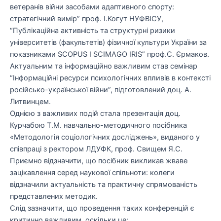
ветеранів війни засобами адаптивного спорту:
стратегічний вимір” проф. І.Когут НУФВІСУ,
“Публікаційна активність та структурні ризики
університетів (факультетів) фізичної культури України за
показниками SCOPUS I SCIMAGO IRIS” проф.С. Єрмаков.
Актуальним та інформаційно важливим став семінар
“Інформаційні ресурси психологічних впливів в контексті
російсько-української війни”, підготовлений доц. А.
Литвинцем.
​Однією з важливих подій стала презентація доц.
Курчабою Т.М. навчально-методичного посібника
«Методологія соціологічних досліджень», виданого у
співпраці з ректором ЛДУФК, проф. Свищем Я.С.
Приємно відзначити, що посібник викликав жваве
зацікавлення серед наукової спільноти: колеги
відзначили актуальність та практичну спрямованість
представлених методик.
​Слід зазначити, що проведення таких конференцій є
критично важливим, оскільки це: