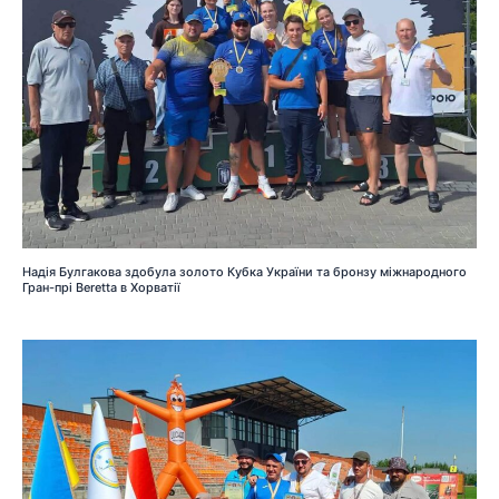
Надія Булгакова здобула золото Кубка України та бронзу міжнародного
Гран-прі Beretta в Хорватії