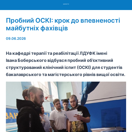
Menu
Пробний ОСКІ: крок до впевненості
майбутніх фахівців
09.06.2026
На кафедрі терапії та реабілітації ЛДУФК імені
Івана Боберського відбувся пробний об’єктивний
структурований клінічний іспит (ОСКІ) для студентів
бакалаврського та магістерського рівнів вищої освіти.