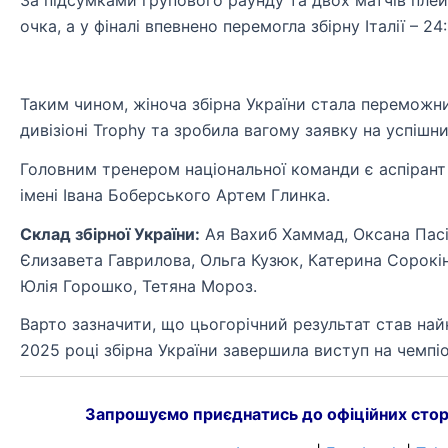
За підсумками групового раунду та двох матчів пле
очка, а у фіналі впевнено перемогла збірну Італії – 24:
Таким чином, жіноча збірна України стала переможн
дивізіоні Trophy та зробила вагому заявку на успішни
Головним тренером національної команди є аспірант
імені Івана Боберського Артем Глинка.
Склад збірної України:
Ая Вахиб Хаммад, Оксана Пасіч
Єлизавета Гаврилова, Ольга Кузюк, Катерина Сорокін
Юлія Горошко, Тетяна Мороз.
Варто зазначити, що цьогорічний результат став най
2025 році збірна України завершила виступ на чемпіон
Запрошуємо приєднатись до офіційних стор