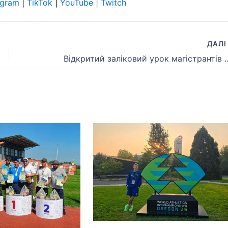
egram
|
TikTok
|
YouTube
|
Twitch
ДАЛ
Відкритий заліковий урок магістран