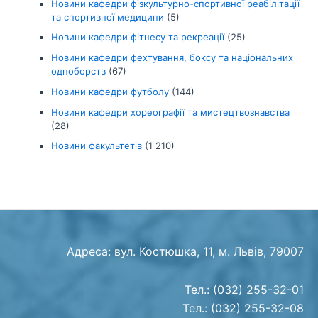
Новини кафедри фізкультурно-спортивної реабілітації
та спортивної медицини
(5)
Новини кафедри фітнесу та рекреації
(25)
Новини кафедри фехтування, боксу та національних
одноборств
(67)
Новини кафедри футболу
(144)
Новини кафедри хореографії та мистецтвознавства
(28)
Новини факультетів
(1 210)
Адреса: вул. Костюшка, 11, м. Львів, 79007
Тел.: (032) 255-32-01
Тел.: (032) 255-32-08