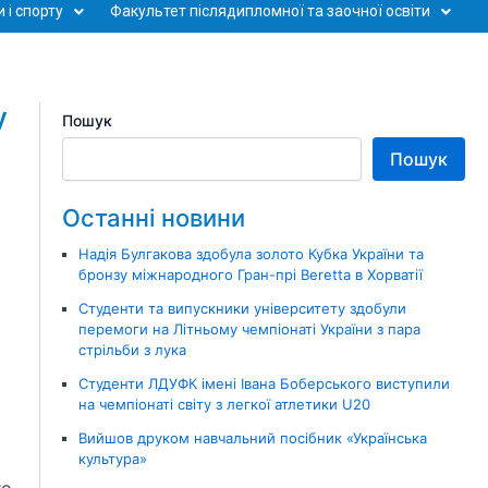
 і спорту
Факультет післядипломної та заочної освіти
у
Пошук
Пошук
Останні новини
Надія Булгакова здобула золото Кубка України та
бронзу міжнародного Гран-прі Beretta в Хорватії
Студенти та випускники університету здобули
перемоги на Літньому чемпіонаті України з пара
стрільби з лука
Студенти ЛДУФК імені Івана Боберського виступили
на чемпіонаті світу з легкої атлетики U20
Вийшов друком навчальний посібник «Українська
культура»