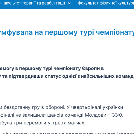
Факультет терапії та реабілітації
Факультет фізичної культури
ріумфувала на першому турі чемпіонат
еремогу в першому турі чемпіонату Європи в
ру та підтвердивши статус однієї з найсильніших команд
бездоганну гру в обороні. У чвертьфіналі українки
вфіналі не залишили шансів команді Молдови – 33:0.
добула три перемоги у трьох матчах.