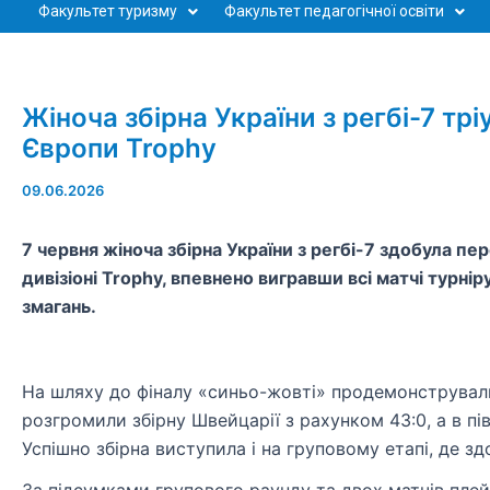
Факультет туризму
Факультет педагогічної освіти
Жіноча збірна України з регбі-7 т
Європи Trophy
09.06.2026
7 червня жіноча збірна України з регбі-7 здобула п
дивізіоні Trophy, впевнено вигравши всі матчі турні
змагань.
На шляху до фіналу «синьо-жовті» продемонстрували 
розгромили збірну Швейцарії з рахунком 43:0, а в пі
Успішно збірна виступила і на груповому етапі, де з