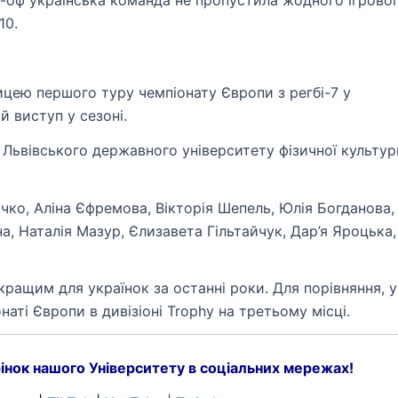
й-оф українська команда не пропустила жодного ігрово
10.
ицею першого туру чемпіонату Європи з регбі-7 у
й виступ у сезоні.
 Львівського державного університету фізичної культур
ко, Аліна Єфремова, Вікторія Шепель, Юлія Богданова,
а, Наталія Мазур, Єлизавета Гільтайчук, Дар’я Яроцька,
кращим для українок за останні роки. Для порівняння, у
аті Європи в дивізіоні Trophy на третьому місці.
інок нашого Університету в соціальних мережах!