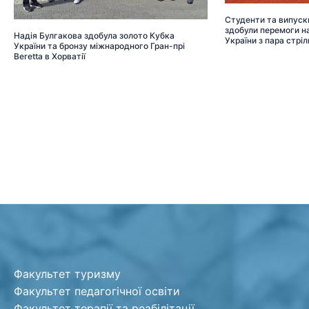
Студенти та випуск
здобули перемоги на
Надія Булгакова здобула золото Кубка
України з пара стріл
України та бронзу міжнародного Гран-прі
Beretta в Хорватії
Факультет туризму
Факультет педагогічної освіти
Факультет терапії та реабілітації