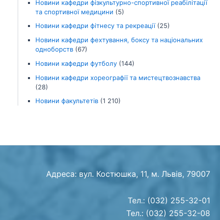
Новини кафедри фізкультурно-спортивної реабілітації
та спортивної медицини
(5)
Новини кафедри фітнесу та рекреації
(25)
Новини кафедри фехтування, боксу та національних
одноборств
(67)
Новини кафедри футболу
(144)
Новини кафедри хореографії та мистецтвознавства
(28)
Новини факультетів
(1 210)
Адреса: вул. Костюшка, 11, м. Львів, 79007
Тел.: (032) 255-32-01
Тел.: (032) 255-32-08