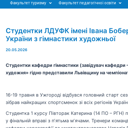
Факультет туризму
Факультет педагогічної освіти
Студентки ЛДУФК імені Івана Бобе
України з гімнастики художньої
20.05.2026
Студентки кафедри гімнастики (завідувач кафедри –
художня» гідно представили Львівщину на чемпіонат
16-19 травня в Ужгороді відбувся головний старт сез
зібрав найкращих спортсменок зі всіх регіонів Україн
Студентка 1 курсу Півторак Катерина (14 ПО – РГН) по
у фінальній вправі з пʼятьма мʼячами. Тренери коман