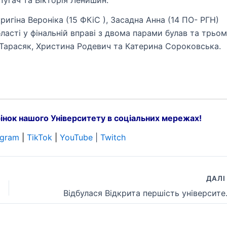
угач та Вікторія Ленишин.
ригіна Вероніка (15 ФКіС ), Засадна Анна (14 ПО- РГН)
бласті у фінальній вправі з двома парами булав та трьо
 Тарасяк, Христина Родевич та Катерина Сороковська.
інок нашого Університету в соціальних мережах!
egram
|
TikTok
|
YouTube
|
Twitch
ДАЛ
Відбулася Від