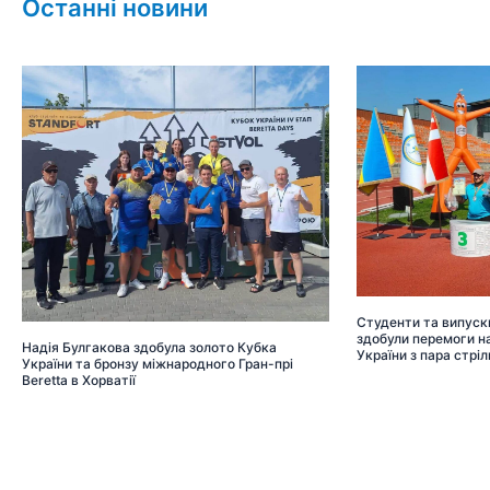
Останні новини
Студенти та випуск
здобули перемоги на
Надія Булгакова здобула золото Кубка
України з пара стріл
України та бронзу міжнародного Гран-прі
Beretta в Хорватії