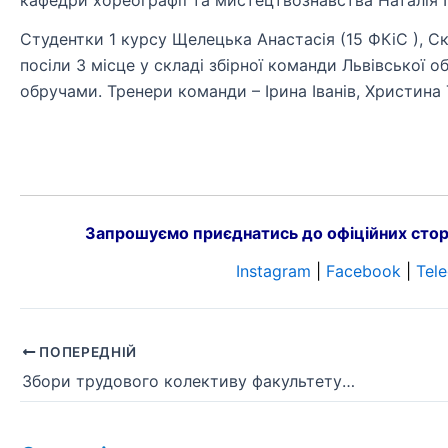
кафедри хореографії та мистецтвознавства Наталія П
Студентки 1 курсу Щелецька Анастасія (15 ФКіС ), Ск
посіли 3 місце у складі збірної команди Львівської о
обручами. Тренери команди – Ірина Іванів, Христина
Запрошуємо приєднатись до офіційних стор
Instagram
|
Facebook
|
Tel
ПОПЕРЕДНІЙ
Збори трудового колективу факультету туризму: оновлено керівний склад кафедр та склад Вченої ради факультету