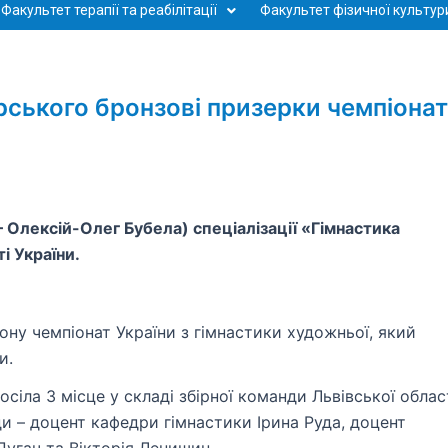
Факультет терапії та реабілітації
Факультет фізичної культури
рського бронзові призерки чемпіона
 Олексій-Олег Бубела) спеціалізації «Гімнастика
і України.
ону чемпіонат України з гімнастики художньої, який
и.
сіла 3 місце у складі збірної команди Львівської облас
ди – доцент кафедри гімнастики Ірина Руда, доцент