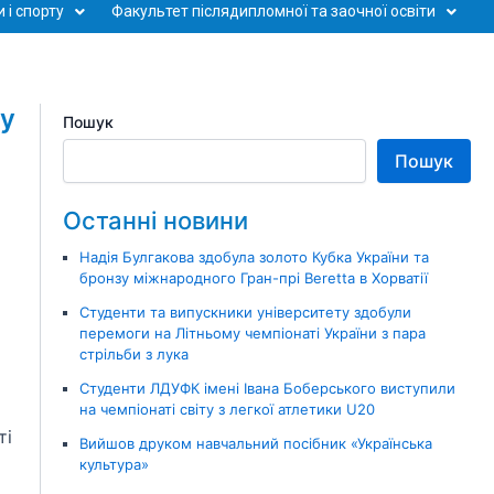
 і спорту
Факультет післядипломної та заочної освіти
ту
Пошук
Пошук
Останні новини
Надія Булгакова здобула золото Кубка України та
бронзу міжнародного Гран-прі Beretta в Хорватії
Студенти та випускники університету здобули
перемоги на Літньому чемпіонаті України з пара
стрільби з лука
Студенти ЛДУФК імені Івана Боберського виступили
на чемпіонаті світу з легкої атлетики U20
ті
Вийшов друком навчальний посібник «Українська
культура»