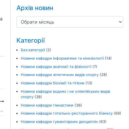
Архів новин
ма
Категорії
Без категорії
(2)
Новини кафедри інформатики та кінезіології
(14)
Новини кафедри анатомії та фізіології
(7)
Новини кафедри атлетичних видів спорту
(28)
Новини кафедри біохімії та гігієни
(13)
Новини кафедри водних і не олімпійських видів
спорту
(38)
І
Новини кафедри гімнастики
(36)
крита першість університету з легкої атлетики
Новини кафедри готельно-ресторанного бізнесу
(69)
Новини кафедри гуманітарних дисциплін
(63)