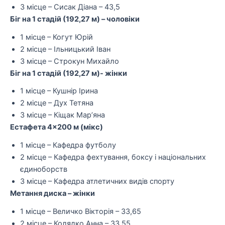
3 місце – Сисак Діана – 43,5
Біг на 1 стадій (192,27 м) – чоловіки
1 місце – Когут Юрій
2 місце – Ільницький Іван
3 місце – Строкун Михайло
Біг на 1 стадій (192,27 м)- жінки
1 місце – Кушнір Ірина
2 місце – Дух Тетяна
3 місце – Кіщак Мар’яна
Естафета 4×200 м (мікс)
1 місце – Кафедра футболу
2 місце – Кафедра фехтування, боксу і національних
єдиноборств
3 місце – Кафедра атлетичних видів спорту
Метання диска – жінки
1 місце – Величко Вікторія – 33,65
2 місце – Колядко Анна – 33,55